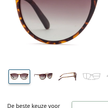
144 mm
Breedte
Glasbreed
45 mm
54 mm
Glashoogte
Glasbreedte
De beste keuze voor