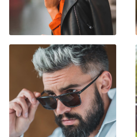
Gewicht:
50 gr
Verstelbare neus-pads:
No
accessoires
Koker:
No
Reinigingsdoekje:
Ja
Overig
Geslacht:
Unisex
Categorie:
Zonnebrillen
Merk:
Polaroid
Functie:
Fashion
Code:
PLD 6003/N/S V08/L
Voorschrift beschikbaar:
No