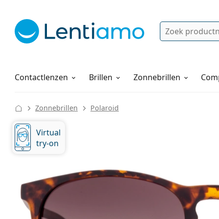
Zoek
Bestaande klant?
Navigatie menu
Lenzenvloeistoffen
Hoe bestellen
Contactlenzen
Brillen
Zonnebrillen
Comp
Zonnebrillen
Polaroid
Virtual
try-on