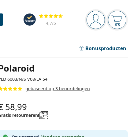
Navigatie
Beoordelingen
Je bent ingelogd
Jouw win
4,7
/5
Bonusproducten
Polaroid
PLD 6003/N/S V08/LA 54
gebaseerd op 3 beoordelingen
€ 58,99
Gratis retourneren!
Op voorraad.
Vandaag verzonden