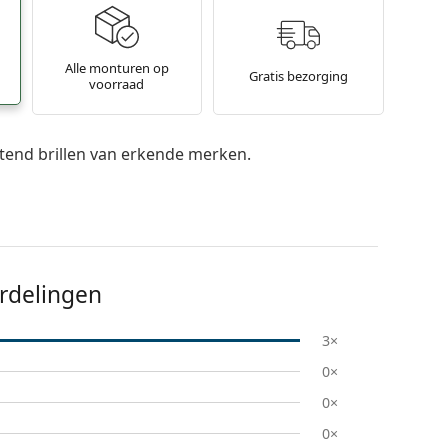
Alle monturen op
Gratis bezorging
voorraad
itend brillen van erkende merken.
rdelingen
3×
0×
0×
0×