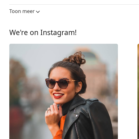
Glasbreedte:
49 mm
Toon meer
Lensmateriaal:
Plastic
UV-filter 400:
Ja
We're on Instagram!
montuur
Montuur vorm:
Rond
Montuur kleur:
Rood
Montuur materiaal:
Plastic
Maat:
XS
Breedte:
113 mm
Lengte:
125 mm
Breedte brug:
16 mm
Gewicht:
50 gr
Verstelbare neus-pads:
No