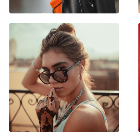
accessoires
Koker:
No
Reinigingsdoekje:
Ja
Overig
Geslacht:
Kinderen
Categorie:
Zonnebrillen
Merk:
Polaroid
Functie:
Fashion
Code:
PLD 8042/S AHY M9