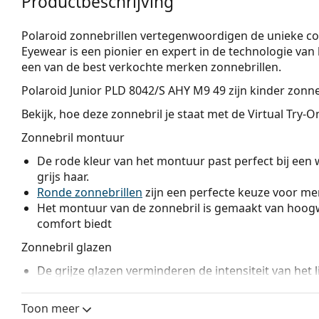
Productbeschrijving
Polaroid zonnebrillen vertegenwoordigen de unieke combi
Eyewear is een pionier en expert in de technologie van
een van de best verkochte merken zonnebrillen.
Polaroid Junior PLD 8042/S AHY M9 49
zijn kinder zonne
Bekijk, hoe deze zonnebril je staat met de Virtual Try-
Zonnebril montuur
De rode kleur van het montuur past perfect bij een 
grijs haar.
Ronde zonnebrillen
zijn een perfecte keuze voor men
Het montuur van de zonnebril is gemaakt van hoogw
comfort biedt
Zonnebril glazen
De grijze glazen verminderen de intensiteit van het 
kleuren te vervormen.
De brillenglazen zijn gemaakt van kunststof, met al
Toon meer
bestendigheid tegen barsten.