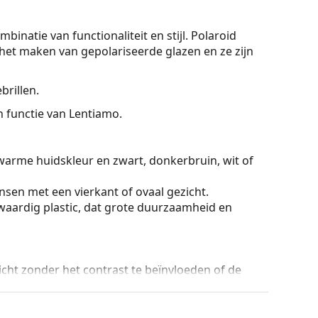
natie van functionaliteit en stijl. Polaroid
 het maken van gepolariseerde glazen en ze zijn
brillen.
On functie van Lentiamo.
warme huidskleur en zwart, donkerbruin, wit of
sen met een vierkant of ovaal gezicht.
aardig plastic, dat grote duurzaamheid en
licht zonder het contrast te beïnvloeden of de
s onmiskenbare voordelen het lichte gewicht en de