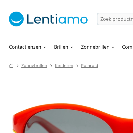
Zoek
Bestaande klant?
Navigatie menu
Lenzenvloeistoffen
Hoe bestellen
Contactlenzen
Brillen
Zonnebrillen
Comp
Zonnebrillen
Kinderen
Polaroid