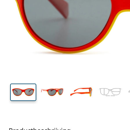
113 mm
Breedte
Glasbreed
37 mm
49 mm
Glashoogte
Glasbreedte