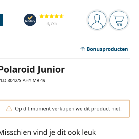
Navigatie
Beoordelingen
Je bent ingelogd
Jouw win
4,7
/5
Bonusproducten
Polaroid Junior
PLD 8042/S AHY M9 49
Op dit moment verkopen we dit product niet.
Misschien vind je dit ook leuk