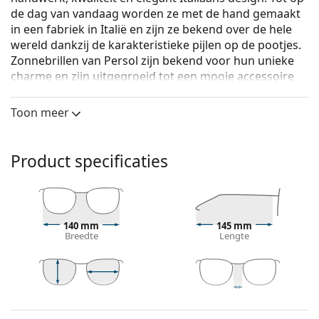
de dag van vandaag worden ze met de hand gemaakt
in een fabriek in Italië en zijn ze bekend over de hele
wereld dankzij de karakteristieke pijlen op de pootjes.
Zonnebrillen van Persol zijn bekend voor hun unieke
charme en zijn uitgegroeid tot een mooie accessoire
dankzij hun hoge kwaliteit, traditionele vormen en het
merk.
Toon meer
Persol PO3184S 106332 51
zijn heren zonnebrillen.
Zonnebril montuur
Product specificaties
De zwarte kleur van het montuur past perfect bij
een koele huidskleur en lichtblond, lichtbruin of
zwart haar.
Ronde zonnebrillen
zijn een perfecte keuze voor
140 mm
145 mm
Breedte
Lengte
mensen met een vierkant of ovaal gezicht.
Het montuur van de zonnebril is gemaakt van
hoogwaardig plastic, dat grote duurzaamheid en
comfort biedt
49 mm
51 mm
21 mm
Glashoogte
Glasbreedte
Breedte brug
Zonnebril glazen