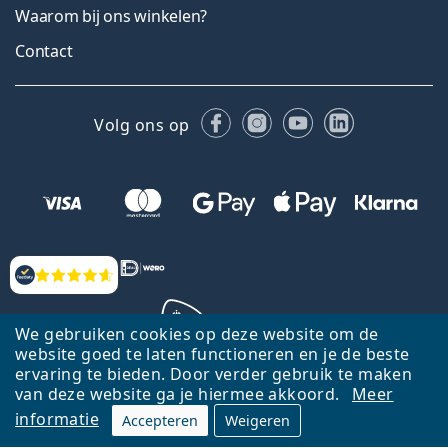
Waarom bij ons winkelen?
Contact
Facebook
Instagram
YouTube
LinkedIn
Volg ons op
Beoordelingen
We gebruiken cookies op deze website om de
website goed te laten functioneren en je de beste
ervaring te bieden. Door verder gebruik te maken
Terug naar de homepagina
Ga omhoog
van deze website ga je hiermee akkoord.
Meer
informatie
Accepteren
Weigeren
Lentiamo.nl is eigendom van en wordt beheerd door Lentiamo s.r.o.,
Tsjechië
Hier al 18 jaar voor jou.