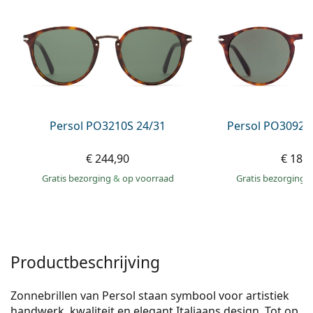
Gucci
Alle lenzenvloeistoffen
Online
Alle merken
Persol
Prada
Alle merken
Persol PO3210S 24/31
Persol PO3092S
€ 244,90
€ 182
Gratis bezorging
&
op voorraad
Gratis bezorging
Productbeschrijving
Zonnebrillen van Persol staan symbool voor artistiek
handwerk, kwaliteit en elegant Italiaans design. Tot op