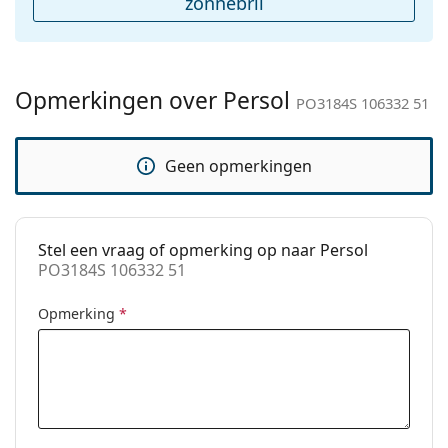
zonnebril
Geslacht:
Mannen
Categorie:
Zonnebrillen
Merk:
Persol
Opmerkingen over Persol
PO3184S 106332 51
Functie:
Fashion
Code:
PO3184S 106332 51
Geen opmerkingen
Voorschrift
No
beschikbaar:
Stel een vraag of opmerking op naar Persol
PO3184S 106332 51
Opmerking
*