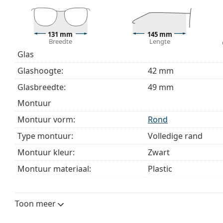
Accessoires
Wij leveren de brillen in een originele hoes. De kle
131 mm
145 mm
Het meegeleverde doekje is ideaal voor het reinige
Breedte
Lengte
modellen worden geleverd met een stoffen zakje in 
Glas
Bekijk het volledige assortiment
brillen
voor meer stijle
Glashoogte:
42 mm
bij het kiezen.
Glasbreedte:
49 mm
Het is een medisch hulpmiddel. Lees de instructies voo
montuur
Montuur vorm:
Rond
Type montuur:
Volledige rand
Montuur kleur:
Zwart
Montuur materiaal:
Plastic
Maat:
M
Breedte:
131 mm
Toon meer
Lengte:
145 mm