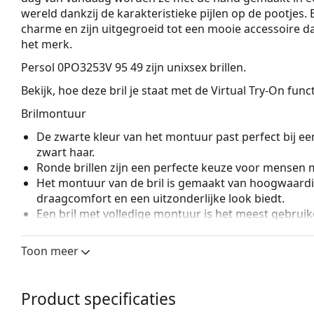
wereld dankzij de karakteristieke pijlen op de pootjes.
charme en zijn uitgegroeid tot een mooie accessoire da
het merk.
Persol 0PO3253V 95 49
zijn unixsex brillen.
Bekijk, hoe deze bril je staat met de Virtual Try-On fun
Brilmontuur
De zwarte kleur van het montuur past perfect bij een
zwart haar.
Ronde brillen zijn een perfecte keuze voor mensen m
Het montuur van de bril is gemaakt van hoogwaardi
draagcomfort en een uitzonderlijke look biedt.
Een bril met volledige montuur is het meest gebruike
een boost aan je stijl. Een van de voordelen van de b
de glazen volledig omsluiten, en vooral de bescher
Toon meer
geschikt voor alle glazen, ook voor glazen met een 
Veerscharnieren geven de pootjes een grotere beweg
een hoger draagcomfort. De monturen zijn bestendi
Product specificaties
pasvorm.