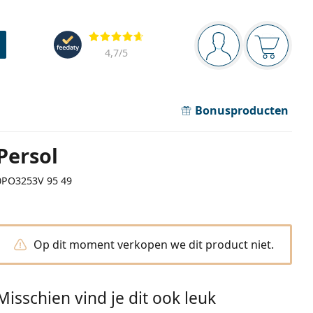
Navigatie
Beoordelingen
Je bent ingelogd
Jouw win
4,7
/5
Bonusproducten
Persol
0PO3253V 95 49
Op dit moment verkopen we dit product niet.
Misschien vind je dit ook leuk