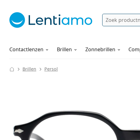
Zoek
Bestaande klant?
Navigatie menu
Lenzenvloeistoffen
Hoe bestellen
Contactlenzen
Brillen
Zonnebrillen
Comp
Brillen
Persol