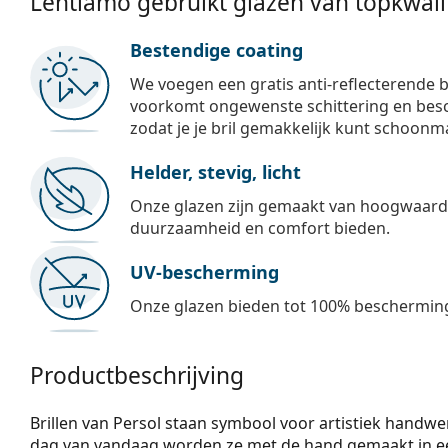
Lentiamo gebruikt glazen van topkwalit
Bestendige coating
We voegen een gratis anti-reflecterende b
voorkomt ongewenste schittering en besch
zodat je je bril gemakkelijk kunt schoonm
Helder, stevig, licht
Onze glazen zijn gemaakt van hoogwaardig
duurzaamheid en comfort bieden.
UV-bescherming
Onze glazen bieden tot 100% bescherming
Productbeschrijving
Brillen van Persol staan symbool voor artistiek handwerk
dag van vandaag worden ze met de hand gemaakt in een 