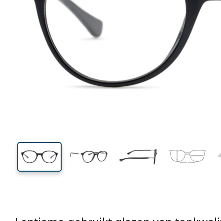
131 mm
Breedte
Glasbreed
42 mm
49 mm
Glashoogte
Glasbreedte