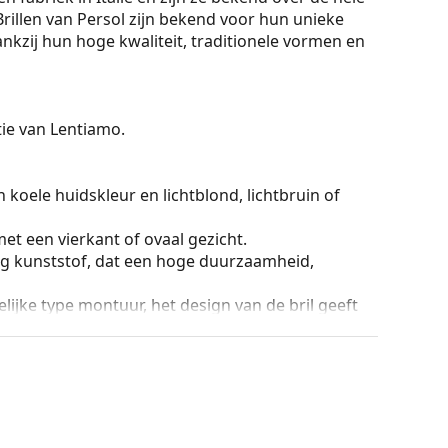
 Brillen van Persol zijn bekend voor hun unieke
nkzij hun hoge kwaliteit, traditionele vormen en
ctie van Lentiamo.
 koele huidskleur en lichtblond, lichtbruin of
et een vierkant of ovaal gezicht.
g kunststof, dat een hoge duurzaamheid,
lijke type montuur, het design van de bril geeft
ril is de stevigheid, de duurzaamheid, het feit dat
ming tegen beschadiging. Dit type montuur is
hogere optische sterkte.
ingsvrijheid tot meer dan 90°, wat resulteert in
ger tegen schade en behouden langer de juiste