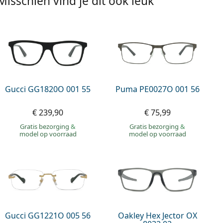
Misschien vind je dit ook leuk
Gucci GG1820O 001 55
Puma PE0027O 001 56
€ 239,90
€ 75,99
Gratis bezorging
&
Gratis bezorging
&
model op voorraad
model op voorraad
Gucci GG1221O 005 56
Oakley Hex Jector OX