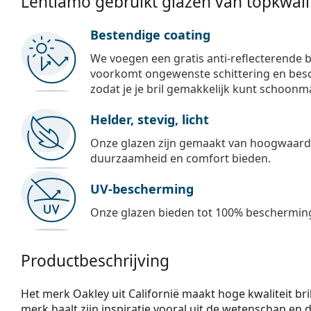
Lentiamo gebruikt glazen van topkwalit
Bestendige coating
We voegen een gratis anti-reflecterende b
voorkomt ongewenste schittering en besch
zodat je je bril gemakkelijk kunt schoonm
Helder, stevig, licht
Onze glazen zijn gemaakt van hoogwaardig
duurzaamheid en comfort bieden.
UV-bescherming
Onze glazen bieden tot 100% bescherming
Productbeschrijving
Het merk Oakley uit Californië maakt hoge kwaliteit bril
merk haalt zijn inspiratie vooral uit de wetenschap en de 