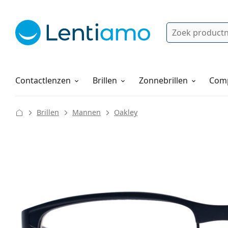
Zoek
Bestaande klant?
Navigatie menu
Lenzenvloeistoffen
Hoe bestellen
Contactlenzen
Brillen
Zonnebrillen
Comp
Brillen
Mannen
Oakley