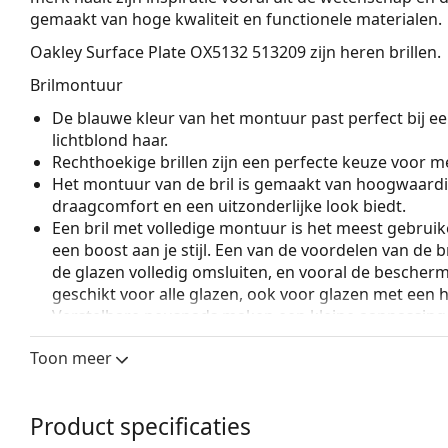
gemaakt van hoge kwaliteit en functionele materialen.
Oakley Surface Plate OX5132 513209
zijn heren brillen.
Brilmontuur
De blauwe kleur van het montuur past perfect bij een
lichtblond haar.
Rechthoekige brillen zijn een perfecte keuze voor m
Het montuur van de bril is gemaakt van hoogwaardi
draagcomfort en een uitzonderlijke look biedt.
Een bril met volledige montuur is het meest gebruike
een boost aan je stijl. Een van de voordelen van de b
de glazen volledig omsluiten, en vooral de bescher
geschikt voor alle glazen, ook voor glazen met een 
Verstelbare neuspads maken een kleine aanpassing v
mogelijk. De neuspads passen zich aan de vorm van
Toon meer
draagcomfort. Het aanpassen van de neuspads moet
om schade of breuk door ondeskundige behandelin
Accessoires
Product specificaties
Wij leveren de brillen in een originele hoes. De kle