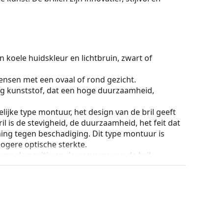
 koele huidskleur en lichtbruin, zwart of
ensen met een ovaal of rond gezicht.
g kunststof, dat een hoge duurzaamheid,
lijke type montuur, het design van de bril geeft
ril is de stevigheid, de duurzaamheid, het feit dat
ming tegen beschadiging. Dit type montuur is
hogere optische sterkte.
an de positie en de pasvorm van de bril
 de neus aan en zorgen zo voor meer
 altijd worden gedaan door een ervaren opticien
g te voorkomen.
ur van de koker en het ontwerp kunnen variëren.