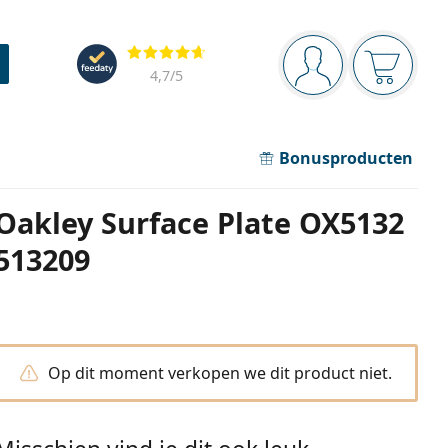
Navigatie
Beoordelingen
Je bent ingelogd
Jouw win
4,7
/5
Bonusproducten
Oakley Surface Plate OX5132
513209
Op dit moment verkopen we dit product niet.