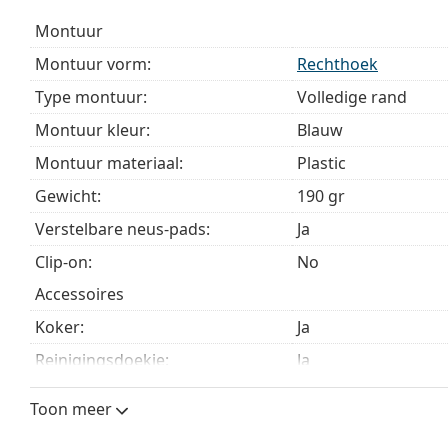
Het meegeleverde doekje is ideaal voor het reinige
montuur
modellen worden geleverd met een stoffen zakje in 
Montuur vorm:
Rechthoek
Bekijk het volledige assortiment
brillen
voor meer stijle
Type montuur:
Volledige rand
bij het kiezen.
Montuur kleur:
Blauw
Het is een medisch hulpmiddel. Lees de instructies voo
Montuur materiaal:
Plastic
Gewicht:
190 gr
Verstelbare neus-pads:
Ja
Clip-on:
No
accessoires
Koker:
Ja
Reinigingsdoekje:
Ja
Overig
Toon meer
Geslacht:
Mannen