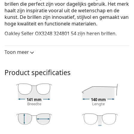
brillen die perfect zijn voor dagelijks gebruik. Het merk
haalt zijn inspiratie vooral uit de wetenschap en de
kunst. De brillen zijn innovatief, stijlvol en gemaakt van
hoge kwaliteit en functionele materialen.
Oakley Seller OX3248 324801 54
zijn heren brillen.
Bekijk, hoe deze bril je staat met de Virtual Try-On
functie van Lentiamo.
Toon meer
Brilmontuur
De zwarte kleur van het montuur past perfect bij
Product specificaties
een koele huidskleur en lichtblond, lichtbruin of
zwart haar.
Vierkante brillen zijn een perfecte vorm voor
mensen met een rond, ovaal of driehoekig gezicht.
141 mm
140 mm
Het montuur van de bril is gemaakt van metaal, dat
Breedte
Lengte
zijn vorm goed behoudt en een hoge stabiliteit en
een unieke look biedt.
Een bril met volledige montuur is het meest
gebruikelijke type montuur, het design van de bril
42 mm
54 mm
18 mm