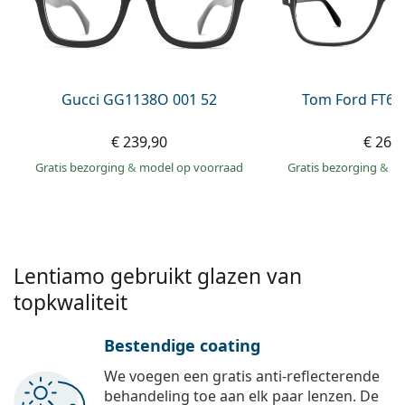
Persol
Prada
Alle merken
Gucci GG1138O 001 52
Tom Ford FT60
€ 239,90
€ 269
Gratis bezorging
&
model op voorraad
Gratis bezorging
&
mo
Lentiamo gebruikt glazen van
topkwaliteit
Bestendige coating
We voegen een gratis anti-reflecterende
behandeling toe aan elk paar lenzen. De