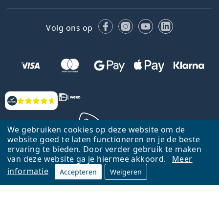
Facebook
Instagram
YouTube
LinkedIn
Volg ons op
Beoordelingen
We gebruiken cookies op deze website om de
website goed te laten functioneren en je de beste
ervaring te bieden. Door verder gebruik te maken
Terug naar de homepagina
Ga omhoog
van deze website ga je hiermee akkoord.
Meer
informatie
Accepteren
Weigeren
Lentiamo.nl is eigendom van en wordt beheerd door Lentiamo s.r.o.,
Tsjechië
Hier al 18 jaar voor jou.