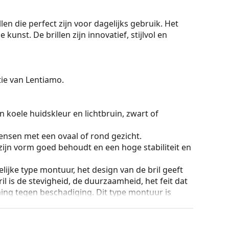
len die perfect zijn voor dagelijks gebruik. Het
kunst. De brillen zijn innovatief, stijlvol en
ctie van Lentiamo.
 koele huidskleur en lichtbruin, zwart of
ensen met een ovaal of rond gezicht.
zijn vorm goed behoudt en een hoge stabiliteit en
lijke type montuur, het design van de bril geeft
ril is de stevigheid, de duurzaamheid, het feit dat
ming tegen beschadiging. Dit type montuur is
hogere optische sterkte.
an de positie en de pasvorm van de bril
 de neus aan en zorgen zo voor meer