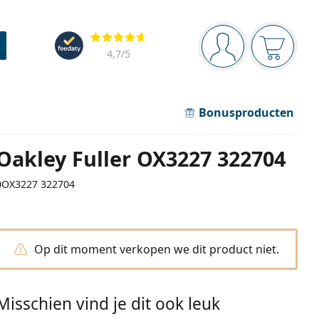
Navigatie
Beoordelingen
Je bent ingelogd
Jouw win
4,7
/5
Bonusproducten
Oakley Fuller OX3227 322704
0OX3227 322704
Op dit moment verkopen we dit product niet.
Misschien vind je dit ook leuk