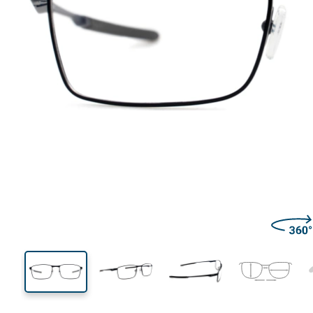
132 mm
Breedte
Glasbreed
35 mm
57 mm
Glashoogte
Glasbreedte