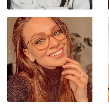
Functie:
Gaming
Code:
0OX3227 322704