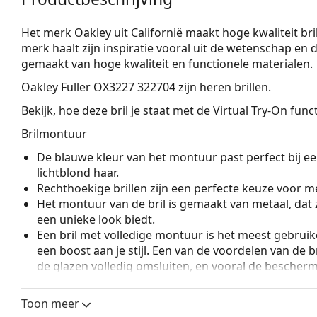
Het merk Oakley uit Californië maakt hoge kwaliteit bril
merk haalt zijn inspiratie vooral uit de wetenschap en de 
gemaakt van hoge kwaliteit en functionele materialen.
Oakley Fuller OX3227 322704
zijn heren brillen.
Bekijk, hoe deze bril je staat met de Virtual Try-On fun
Brilmontuur
De blauwe kleur van het montuur past perfect bij een
lichtblond haar.
Rechthoekige brillen zijn een perfecte keuze voor m
Het montuur van de bril is gemaakt van metaal, dat 
een unieke look biedt.
Een bril met volledige montuur is het meest gebruike
een boost aan je stijl. Een van de voordelen van de b
de glazen volledig omsluiten, en vooral de bescher
geschikt voor alle glazen, ook voor glazen met een 
Verstelbare neuspads maken een kleine aanpassing v
Toon meer
mogelijk. De neuspads passen zich aan de vorm van