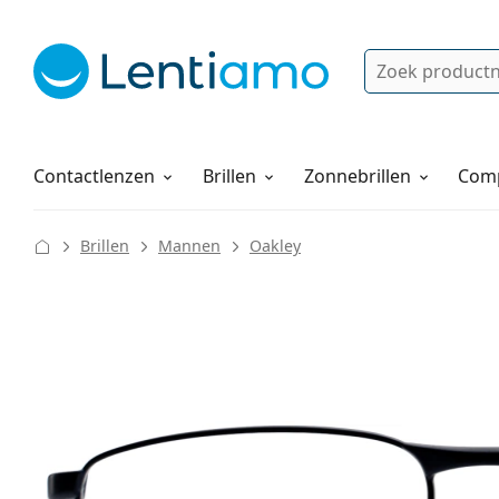
Zoek
Bestaande klant?
Navigatie menu
Lenzenvloeistoffen
Hoe bestellen
Contactlenzen
Brillen
Zonnebrillen
Comp
Brillen
Mannen
Oakley