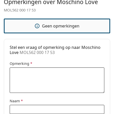
Opmerkingen over Moschino Love
stijlen of Bekijk onze
brillengids
als je hulp nodig hebt
Verstelbare neus-
Ja
MOL562 000 17 53
bij het kiezen.
pads:
Het is een medisch hulpmiddel. Lees de instructies
Clip-on:
No
voor gebruik.
Geen opmerkingen
accessoires
Koker:
Ja
Reinigingsdoekje:
Ja
Stel een vraag of opmerking op naar Moschino
Love
MOL562 000 17 53
Overig
Geslacht:
Vrouwen
Opmerking
*
Categorie:
Brillen
Merk:
Moschino Love
Code:
MOL562 000 17 53
Naam
*