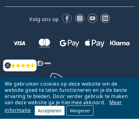
Facebook
Instagram
YouTube
LinkedIn
Volg ons op
Beoordelingen
We gebruiken cookies op deze website om de
website goed te laten functioneren en je de beste
ervaring te bieden. Door verder gebruik te maken
Terug naar de homepagina
Ga omhoog
van deze website ga je hiermee akkoord.
Meer
informatie
Accepteren
Weigeren
Lentiamo.nl is eigendom van en wordt beheerd door Lentiamo s.r.o.,
Tsjechië
Hier al 18 jaar voor jou.