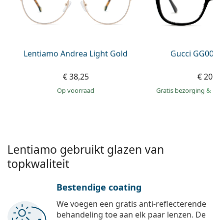
Gucci
Alle lenzenvloeistoffen
Online
Alle merken
Persol
Prada
Lentiamo Andrea Light Gold
Gucci GG002
Alle merken
€ 38,25
€ 207
op voorraad
Gratis bezorging
&
mo
Lentiamo gebruikt glazen van
topkwaliteit
Bestendige coating
We voegen een gratis anti-reflecterende
behandeling toe aan elk paar lenzen. De