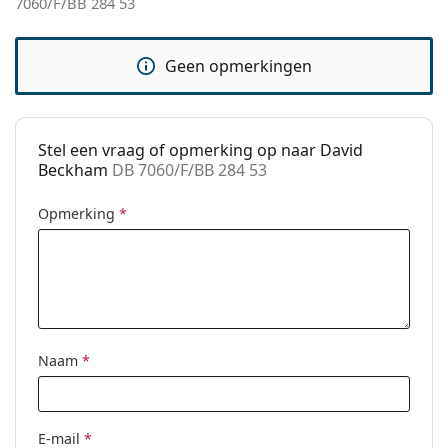
7060/F/BB 284 53
Gewicht:
125 gr
Verstelbare neus-
Ja
Geen opmerkingen
pads:
Verende
No
scharnier:
Stel een vraag of opmerking op naar David
accessoires
Beckham
DB 7060/F/BB 284 53
Koker:
Ja
Opmerking
*
Reinigingsdoekje:
Ja
Overig
Geslacht:
Mannen
Categorie:
Brillen
Computerbrillen
Naam
*
Merk:
David Beckham
Code:
DB 7060/F/BB 284 53
E-mail
*