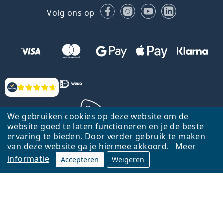
Facebook
Instagram
YouTube
LinkedIn
Volg ons op
Beoordelingen
We gebruiken cookies op deze website om de
website goed te laten functioneren en je de beste
ervaring te bieden. Door verder gebruik te maken
Terug naar de homepagina
Ga omhoog
van deze website ga je hiermee akkoord.
Meer
informatie
Accepteren
Weigeren
Lentiamo.nl is eigendom van en wordt beheerd door Lentiamo s.r.o.,
Tsjechië
Hier al 18 jaar voor jou.