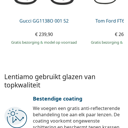
Persol
Prada
Gucci GG1138O 001 52
Tom Ford FT60
Alle merken
€ 239,90
€ 269
Gratis bezorging
&
model op voorraad
Gratis bezorging
&
mo
Lentiamo gebruikt glazen van
topkwaliteit
Bestendige coating
We voegen een gratis anti-reflecterende
behandeling toe aan elk paar lenzen. De
coating voorkomt ongewenste
schittering en beschermt tegen krassen,