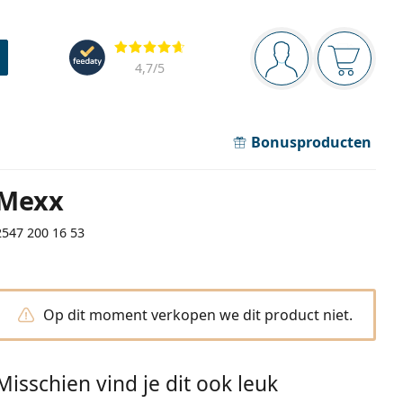
Navigatie
Beoordelingen
Je bent ingelogd
Jouw win
4,7
/5
Bonusproducten
Mexx
2547 200 16 53
Op dit moment verkopen we dit product niet.
Misschien vind je dit ook leuk