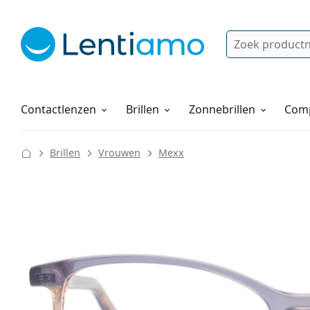
Zoek
Bestaande klant?
Navigatie menu
Lenzenvloeistoffen
Hoe bestellen
Contactlenzen
Brillen
Zonnebrillen
Comp
Brillen
Vrouwen
Mexx