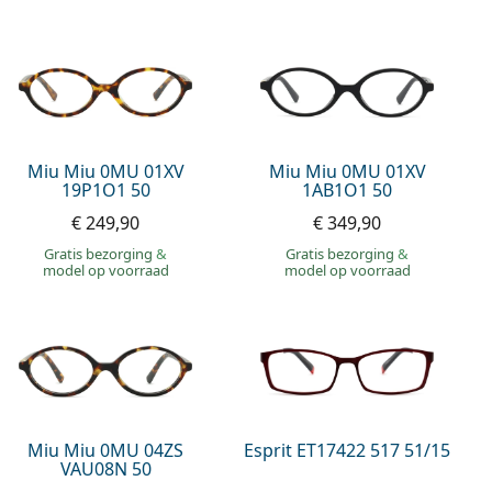
Miu Miu 0MU 01XV
Miu Miu 0MU 01XV
19P1O1 50
1AB1O1 50
€ 249,90
€ 349,90
Gratis bezorging
&
Gratis bezorging
&
model op voorraad
model op voorraad
Miu Miu 0MU 04ZS
Esprit ET17422 517 51/15
VAU08N 50