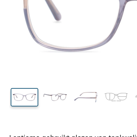
131 mm
Breedte
Glasbreed
39 mm
53 mm
Glashoogte
Glasbreedte