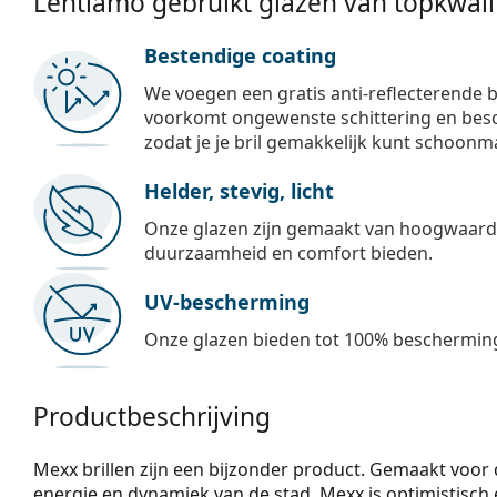
Lentiamo gebruikt glazen van topkwalit
Bestendige coating
We voegen een gratis anti-reflecterende b
voorkomt ongewenste schittering en besch
zodat je je bril gemakkelijk kunt schoonm
Helder, stevig, licht
Onze glazen zijn gemaakt van hoogwaardig
duurzaamheid en comfort bieden.
UV-bescherming
Onze glazen bieden tot 100% bescherming
Productbeschrijving
Mexx brillen zijn een bijzonder product. Gemaakt voor d
energie en dynamiek van de stad. Mexx is optimistisch en