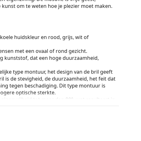
de kunst om te weten hoe je plezier moet maken.
koele huidskleur en rood, grijs, wit of
ensen met een ovaal of rond gezicht.
g kunststof, dat een hoge duurzaamheid,
lijke type montuur, het design van de bril geeft
ril is de stevigheid, de duurzaamheid, het feit dat
ming tegen beschadiging. Dit type montuur is
hogere optische sterkte.
ingsvrijheid tot meer dan 90°, wat resulteert in
ger tegen schade en behouden langer de juiste
ur van de koker en het ontwerp kunnen variëren.