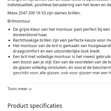
individualiteit, positieve benadering van het leven en 
Mexx 2547 200 16 53
zijn dames brillen.
Brilmontuur
De grijze kleur van het montuur past perfect bij een 
donkerblond haar.
Rechthoekige brillen zijn een perfecte keuze voor m
Het montuur van de bril is gemaakt van hoogwaardi
draagcomfort en een uitzonderlijke look biedt.
Een bril met volledige montuur is het meest gebruike
een boost aan je stijl. Een van de voordelen van de b
de glazen volledig omsluiten, en vooral de bescher
geschikt voor alle glazen, ook voor glazen met een 
Veerscharnieren geven de pootjes een grotere beweg
een hoger draagcomfort. De monturen zijn bestendi
Toon meer
pasvorm.
Accessoires
Product specificaties
Wij leveren de brillen in een originele hoes. De kle