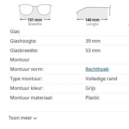
Bekijk het volledige assortiment
brillen
voor meer stijle
bij het kiezen.
Het is een medisch hulpmiddel. Lees de instructies voo
131 mm
140 mm
Breedte
Lengte
Glas
Glashoogte:
39 mm
Glasbreedte:
53 mm
montuur
Montuur vorm:
Rechthoek
Type montuur:
Volledige rand
Montuur kleur:
Grijs
Montuur materiaal:
Plastic
Maat:
M
Breedte:
131 mm
Toon meer
Lengte:
140 mm