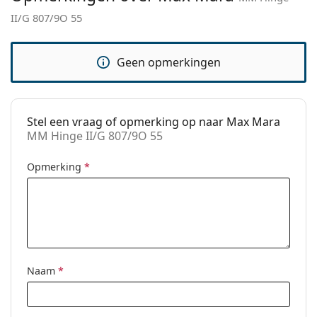
II/G 807/9O 55
Code:
MM Hinge II/G 807/9O 55
Geen opmerkingen
Stel een vraag of opmerking op naar Max Mara
MM Hinge II/G 807/9O 55
Opmerking
*
Naam
*