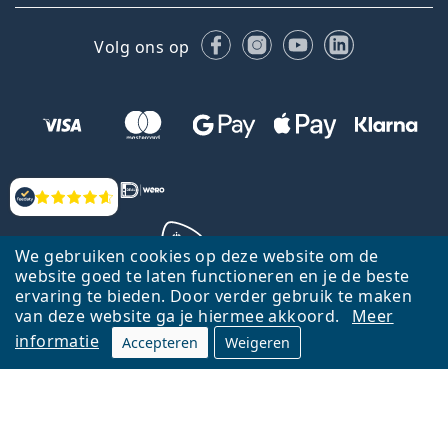
Facebook
Instagram
YouTube
LinkedIn
Volg ons op
Beoordelingen
We gebruiken cookies op deze website om de
website goed te laten functioneren en je de beste
ervaring te bieden. Door verder gebruik te maken
Terug naar de homepagina
Ga omhoog
van deze website ga je hiermee akkoord.
Meer
informatie
Accepteren
Weigeren
Lentiamo.nl is eigendom van en wordt beheerd door Lentiamo s.r.o.,
Tsjechië
Hier al 18 jaar voor jou.