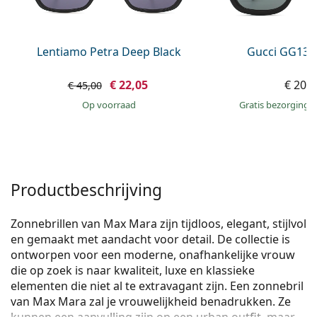
Persol
Prada
Lentiamo Petra Deep Black
Gucci GG133
Alle merken
€ 22,05
€ 209
€ 45,00
op voorraad
Gratis bezorging
Productbeschrijving
Zonnebrillen van Max Mara zijn tijdloos, elegant, stijlvol
en gemaakt met aandacht voor detail. De collectie is
ontworpen voor een moderne, onafhankelijke vrouw
die op zoek is naar kwaliteit, luxe en klassieke
elementen die niet al te extravagant zij­n. Een zonnebril
van Max Mara zal je vrouwelijkheid benadrukken. Ze