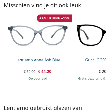
Persol
Misschien vind je dit ook leuk
Prada
AANBIEDING −15%
Alle merken
Lentiamo Anna Ash Blue
Gucci GG002
€ 44,20
€ 207
€ 52,00
op voorraad
Gratis bezorging
&
mo
Lentiamo gebruikt glazen van