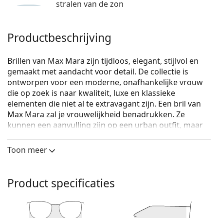
stralen van de zon
Productbeschrijving
Brillen van Max Mara zijn tijdloos, elegant, stijlvol en
gemaakt met aandacht voor detail. De collectie is
ontworpen voor een moderne, onafhankelijke vrouw
die op zoek is naar kwaliteit, luxe en klassieke
elementen die niet al te extravagant zij­n. Een bril van
Max Mara zal je vrouwelijkheid benadrukken. Ze
kunnen een aanvulling zijn op een urban outfit, maar
passen ook als een stijlvolle accessoire.
Toon meer
Max Mara MM 5007 090 15 53
zijn dames brillen.
Bekijk, hoe deze bril je staat met de Virtual Try-On
functie van Lentiamo.
Product specificaties
Brilmontuur
De blauwe kleur van het montuur past perfect bij