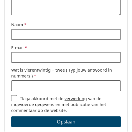
Overig
Geslacht:
Vrouwen
Categorie:
Brillen
Naam
*
Merk:
Max Mara
Code:
MM 5007 090 15 53
E-mail
*
Wat is vierentwintig + twee ( Typ jouw antwoord in
nummers )
*
Ik ga akkoord met de
verwerking
van de
ingevoerde gegevens en met publicatie van het
commentaar op de website.
Opslaan