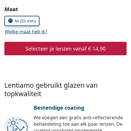
Persol
Kies parameters:
Maat
Prada
M (55 mm)
Alle merken
Welke maat heb ik?
Selecteer je lenzen vanaf
€ 14,90
Lentiamo gebruikt glazen van
topkwaliteit
Bestendige coating
We voegen een gratis anti-reflecterende
behandeling toe aan elk paar lenzen. De
coating voorkomt ongewenste