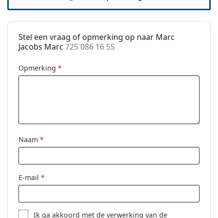
accessoires
Koker:
Ja
Reinigingsdoekje:
Ja
Stel een vraag of opmerking op naar Marc
Jacobs Marc
725 086 16 55
Overig
Geslacht:
Vrouwen
Opmerking
*
Categorie:
Brillen
Merk:
Marc Jacobs
Code:
725 086 16 55
Naam
*
E-mail
*
Ik ga akkoord met de
verwerking
van de