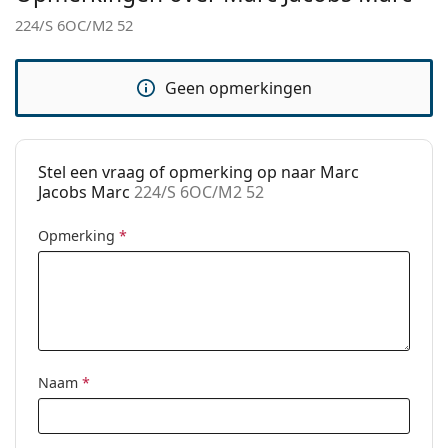
224/S 6OC/M2 52
Code:
224/S 6OC/M2 52
Geen opmerkingen
Stel een vraag of opmerking op naar Marc
Jacobs Marc
224/S 6OC/M2 52
Opmerking
*
Naam
*