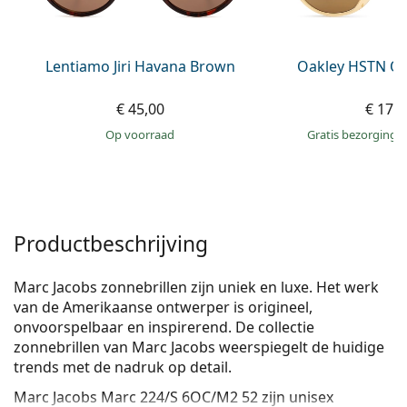
Persol
Prada
Lentiamo Jiri Havana Brown
Oakley HSTN OO
Alle merken
€ 45,00
€ 174
op voorraad
Gratis bezorging
Productbeschrijving
Marc Jacobs zonnebrillen zijn uniek en luxe. Het werk
van de Amerikaanse ontwerper is origineel,
onvoorspelbaar en inspirerend. De collectie
zonnebrillen van Marc Jacobs weerspiegelt de huidige
trends met de nadruk op detail.
Marc Jacobs Marc 224/S 6OC/M2 52
zijn unisex