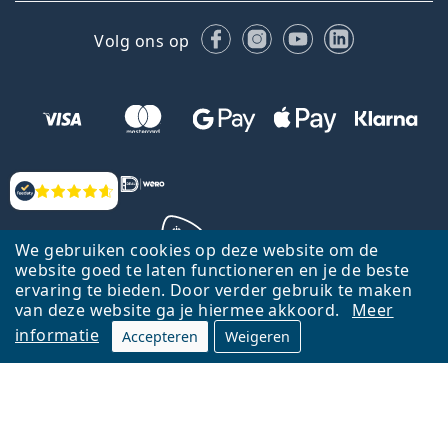
Facebook
Instagram
YouTube
LinkedIn
Volg ons op
Beoordelingen
We gebruiken cookies op deze website om de
website goed te laten functioneren en je de beste
ervaring te bieden. Door verder gebruik te maken
Terug naar de homepagina
Ga omhoog
van deze website ga je hiermee akkoord.
Meer
informatie
Accepteren
Weigeren
Lentiamo.nl is eigendom van en wordt beheerd door Lentiamo s.r.o.,
Tsjechië
Hier al 18 jaar voor jou.