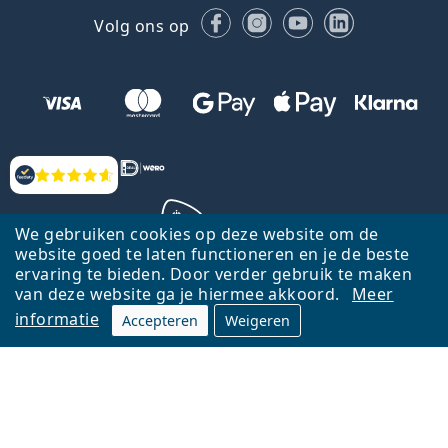
Facebook
Instagram
YouTube
LinkedIn
Volg ons op
Beoordelingen
We gebruiken cookies op deze website om de
website goed te laten functioneren en je de beste
ervaring te bieden. Door verder gebruik te maken
Terug naar de homepagina
Ga omhoog
van deze website ga je hiermee akkoord.
Meer
informatie
Accepteren
Weigeren
Lentiamo.nl is eigendom van en wordt beheerd door Lentiamo s.r.o.,
Tsjechië
Hier al 18 jaar voor jou.