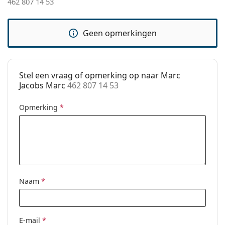
462 807 14 53
pads:
bij het kiezen.
Verende
Ja
Het is een medisch hulpmiddel. Lees de instructies
Geen opmerkingen
scharnier:
voor gebruik.
Clip-on:
No
accessoires
Stel een vraag of opmerking op naar Marc
Koker:
Ja
Jacobs Marc
462 807 14 53
Reinigingsdoekje:
Ja
Opmerking
*
Overig
Geslacht:
Vrouwen
Categorie:
Brillen
Merk:
Marc Jacobs
Naam
*
Code:
462 807 14 53
E-mail
*