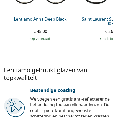
Persol
Prada
Lentiamo Anna Deep Black
Saint Laurent SL
003 
Alle merken
€ 45,00
€ 269
op voorraad
Gratis bez
Lentiamo gebruikt glazen van
topkwaliteit
Bestendige coating
We voegen een gratis anti-reflecterende
behandeling toe aan elk paar lenzen. De
coating voorkomt ongewenste
schittering en beschermt tegen krassen,