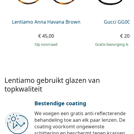
Persol
Prada
Lentiamo Anna Havana Brown
Gucci GG002
Alle merken
€ 45,00
€ 207
op voorraad
Gratis bezorging
&
mo
Lentiamo gebruikt glazen van
topkwaliteit
Bestendige coating
We voegen een gratis anti-reflecterende
behandeling toe aan elk paar lenzen. De
coating voorkomt ongewenste
schittering en beschermt tegen krassen,