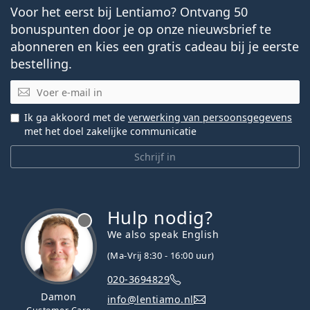
Voor het eerst bij Lentiamo? Ontvang 50
bonuspunten door je op onze nieuwsbrief te
abonneren en kies een gratis cadeau bij je eerste
bestelling.
E-mail
Ik ga akkoord met de
verwerking van persoonsgegevens
met het doel zakelijke communicatie
Schrijf in
Hulp nodig?
We also speak English
(Ma-Vrij 8:30 - 16:00 uur)
020-3694829
Damon
info@lentiamo.nl