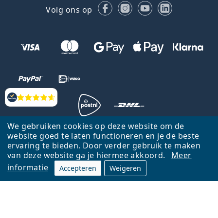
Facebook
Instagram
YouTube
LinkedIn
Volg ons op
Beoordelingen
We gebruiken cookies op deze website om de
website goed te laten functioneren en je de beste
Terug naar de homepagina
Ga omhoog
ervaring te bieden. Door verder gebruik te maken
Lentiamo.nl is eigendom van en wordt beheerd door Lentiamo s.r.o.,
van deze website ga je hiermee akkoord.
Meer
Tsjechië
Hier al 18 jaar voor jou.
informatie
Accepteren
Weigeren