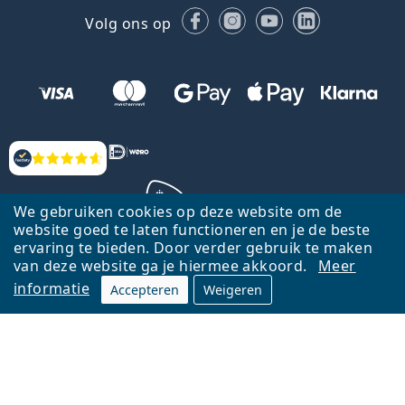
Facebook
Instagram
YouTube
LinkedIn
Volg ons op
Beoordelingen
We gebruiken cookies op deze website om de
website goed te laten functioneren en je de beste
ervaring te bieden. Door verder gebruik te maken
Terug naar de homepagina
Ga omhoog
van deze website ga je hiermee akkoord.
Meer
informatie
Accepteren
Weigeren
Lentiamo.nl is eigendom van en wordt beheerd door Lentiamo s.r.o.,
Tsjechië
Hier al 18 jaar voor jou.