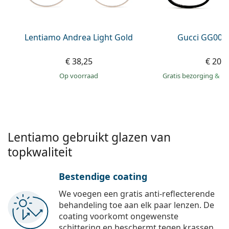
Persol
Prada
Lentiamo Andrea Light Gold
Gucci GG002
Alle merken
€ 38,25
€ 207
op voorraad
Gratis bezorging
&
mo
Lentiamo gebruikt glazen van
topkwaliteit
Bestendige coating
We voegen een gratis anti-reflecterende
behandeling toe aan elk paar lenzen. De
coating voorkomt ongewenste
schittering en beschermt tegen krassen,