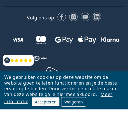
Facebook
Instagram
YouTube
LinkedIn
Volg ons op
Beoordelingen
We gebruiken cookies op deze website om de
website goed te laten functioneren en je de beste
ervaring te bieden. Door verder gebruik te maken
Terug naar de homepagina
Ga omhoog
van deze website ga je hiermee akkoord.
Meer
informatie
Accepteren
Weigeren
Lentiamo.nl is eigendom van en wordt beheerd door Lentiamo s.r.o.,
Tsjechië
Hier al 18 jaar voor jou.