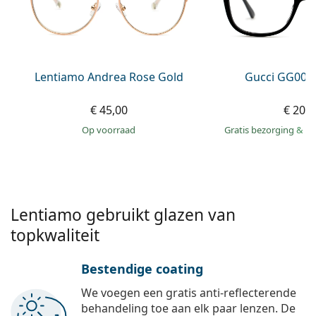
Gucci
Alle lenzenvloeistoffen
Online
Alle merken
Persol
Prada
Lentiamo Andrea Rose Gold
Gucci GG002
Alle merken
€ 45,00
€ 207
op voorraad
Gratis bezorging
&
mo
Lentiamo gebruikt glazen van
topkwaliteit
Bestendige coating
We voegen een gratis anti-reflecterende
behandeling toe aan elk paar lenzen. De