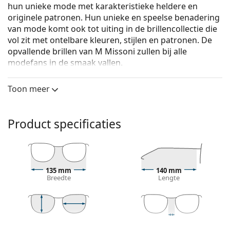
hun unieke mode met karakteristieke heldere en
originele patronen. Hun unieke en speelse benadering
van mode komt ook tot uiting in de brillencollectie die
vol zit met ontelbare kleuren, stijlen en patronen. De
opvallende brillen van M Missoni zullen bij alle
modefans in de smaak vallen.
M Missoni MMI 0015 DB1 16 52
zijn dames brillen.
Toon meer
Bekijk, hoe deze bril je staat met de Virtual Try-On
functie van Lentiamo.
Product specificaties
Brilmontuur
De roze kleur van het montuur past perfect bij een
koele huidskleur en lichtbruin of lichtblond haar.
Vierkante brillen zijn een perfecte vorm voor
135 mm
140 mm
mensen met een rond, ovaal of driehoekig gezicht.
Breedte
Lengte
Het montuur van de bril is gemaakt van
hoogwaardig kunststof, dat een hoge
duurzaamheid, draagcomfort en een uitzonderlijke
look biedt.
40 mm
52 mm
16 mm