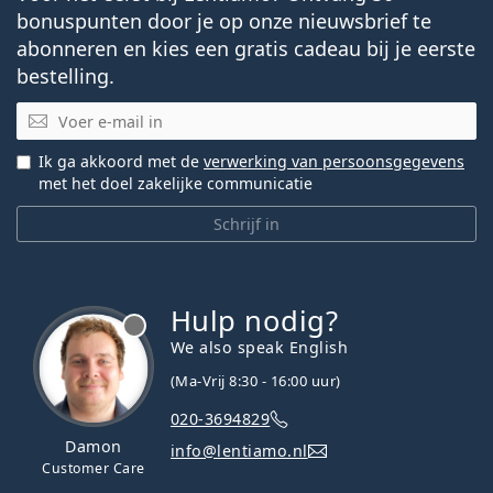
bonuspunten door je op onze nieuwsbrief te
abonneren en kies een gratis cadeau bij je eerste
bestelling.
E-mail
Ik ga akkoord met de
verwerking van persoonsgegevens
met het doel zakelijke communicatie
Schrijf in
Hulp nodig?
We also speak English
(Ma-Vrij 8:30 - 16:00 uur)
020-3694829
Damon
info@lentiamo.nl
Customer Care