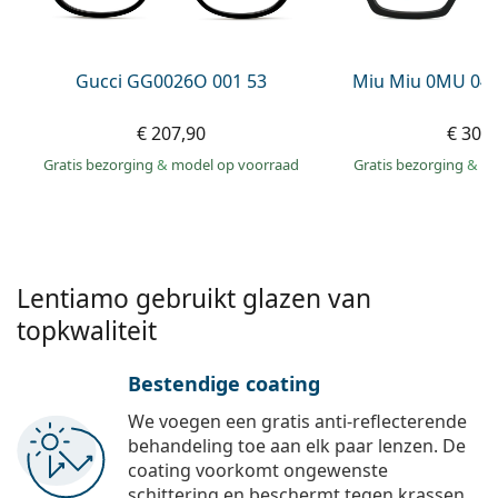
Persol
Prada
Gucci GG0026O 001 53
Miu Miu 0MU 04
Alle merken
€ 207,90
€ 309
Gratis bezorging
&
model op voorraad
Gratis bezorging
&
mo
Lentiamo gebruikt glazen van
topkwaliteit
Bestendige coating
We voegen een gratis anti-reflecterende
behandeling toe aan elk paar lenzen. De
coating voorkomt ongewenste
schittering en beschermt tegen krassen,