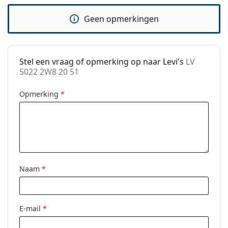
pads:
Het is een medisch hulpmiddel. Lees de instructies
Geen opmerkingen
accessoires
voor gebruik.
Koker:
Ja
Reinigingsdoekje:
Ja
Stel een vraag of opmerking op naar Levi's
LV
5022 2W8 20 51
Overig
Geslacht:
Vrouwen
Opmerking
*
Categorie:
Brillen
Merk:
Levi´s
Code:
LV 5022 2W8 20 51
Naam
*
E-mail
*