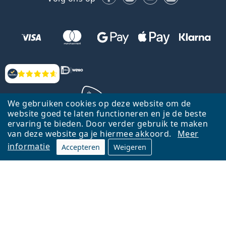
Beoordelingen
We gebruiken cookies op deze website om de
website goed te laten functioneren en je de beste
ervaring te bieden. Door verder gebruik te maken
Terug naar de homepagina
Ga omhoog
van deze website ga je hiermee akkoord.
Meer
informatie
Accepteren
Weigeren
Lentiamo.nl is eigendom van en wordt beheerd door Lentiamo s.r.o.,
Tsjechië
Hier al 18 jaar voor jou.