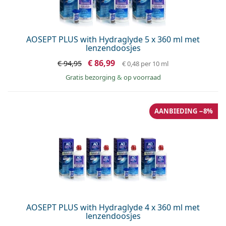
Persol
Prada
AOSEPT PLUS with Hydraglyde 5 x 360 ml met
Alle merken
lenzendoosjes
€ 86,99
€ 94,95
€ 0,48
per 10 ml
Gratis bezorging
&
op voorraad
AANBIEDING −8%
AOSEPT PLUS with Hydraglyde 4 x 360 ml met
lenzendoosjes