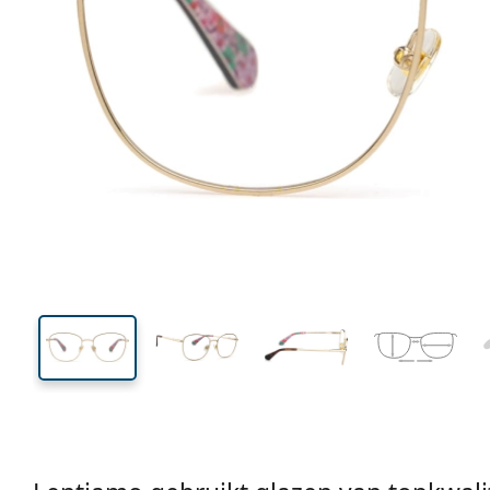
127 mm
Breedte
Glasbreed
44 mm
53 mm
Glashoogte
Glasbreedte