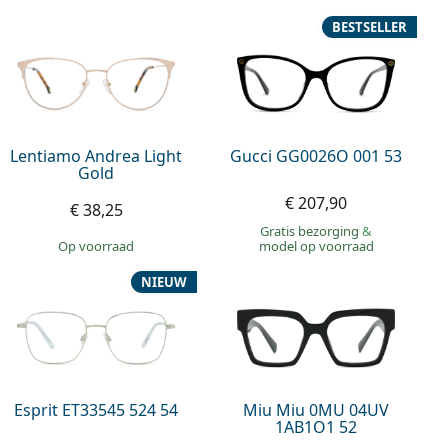
BESTSELLER
Lentiamo Andrea Light
Gucci GG0026O 001 53
Gold
€ 207,90
€ 38,25
Gratis bezorging
&
op voorraad
model op voorraad
NIEUW
Esprit ET33545 524 54
Miu Miu 0MU 04UV
1AB1O1 52