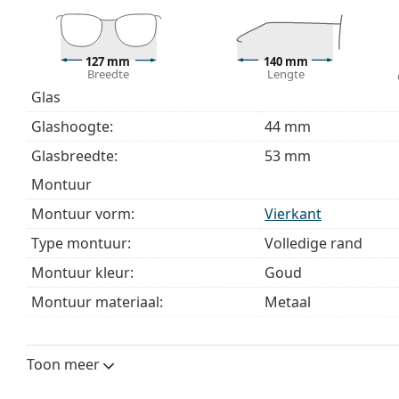
Het meegeleverde doekje is ideaal voor het reinige
modellen worden geleverd met een stoffen zakje in 
127 mm
140 mm
Bekijk het volledige assortiment
brillen
voor meer stijle
Breedte
Lengte
bij het kiezen.
Glas
Het is een medisch hulpmiddel. Lees de instructies voo
Glashoogte:
44 mm
Glasbreedte:
53 mm
montuur
Montuur vorm:
Vierkant
Type montuur:
Volledige rand
Montuur kleur:
Goud
Montuur materiaal:
Metaal
Maat:
S
Breedte:
127 mm
Toon meer
Lengte:
140 mm