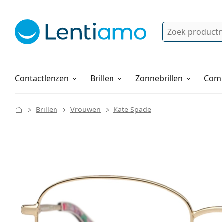
Zoek
Bestaande klant?
Navigatie menu
Lenzenvloeistoffen
Hoe bestellen
Contactlenzen
Brillen
Zonnebrillen
Comp
Brillen
Vrouwen
Kate Spade