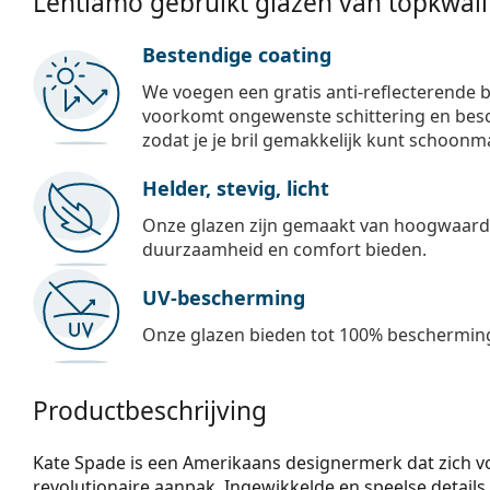
Lentiamo gebruikt glazen van topkwalit
Bestendige coating
We voegen een gratis anti-reflecterende b
voorkomt ongewenste schittering en besch
zodat je je bril gemakkelijk kunt schoonm
Helder, stevig, licht
Onze glazen zijn gemaakt van hoogwaardig
duurzaamheid en comfort bieden.
UV-bescherming
Onze glazen bieden tot 100% bescherming
Productbeschrijving
Kate Spade is een Amerikaans designermerk dat zich v
revolutionaire aanpak. Ingewikkelde en speelse details