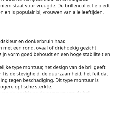
oniem staat voor vreugde. De brillencollectie biedt
n en is populair bij vrouwen van alle leeftijden.
dskleur en donkerbruin haar.
n met een rond, ovaal of driehoekig gezicht.
zijn vorm goed behoudt en een hoge stabiliteit en
lijke type montuur, het design van de bril geeft
ril is de stevigheid, de duurzaamheid, het feit dat
ming tegen beschadiging. Dit type montuur is
hogere optische sterkte.
an de positie en de pasvorm van de bril
 de neus aan en zorgen zo voor meer
 altijd worden gedaan door een ervaren opticien
g te voorkomen.
ur van de koker en het ontwerp kunnen variëren.