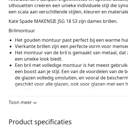
silhouetten creëren een unieke individuele stijl die syn
een scala aan verschillende stijlen, kleuren en materiale
Kate Spade MAKENSIE J5G 18 53
zijn dames brillen.
Brilmontuur
Het gouden montuur past perfect bij een warme hui
Vierkante brillen zijn een perfecte vorm voor mense
Het montuur van de bril is gemaakt van metaal, dat 
een unieke look biedt.
Een bril met volledige montuur is het meest gebruike
een boost aan je stijl. Een van de voordelen van de b
de glazen volledig omsluiten, en vooral de bescher
geschikt voor alle glazen, ook voor glazen met een 
Verstelbare neuspads maken een kleine aanpassing v
mogelijk. De neuspads passen zich aan de vorm van
Toon meer
draagcomfort. Het aanpassen van de neuspads moet
om schade of breuk door ondeskundige behandelin
Accessoires
Product specificaties
Wij leveren de brillen in een originele hoes. De kle