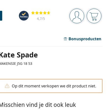
Navigatie
Beoordelingen
Je bent ingelogd
Jouw win
4,7
/5
Bonusproducten
Kate Spade
MAKENSIE J5G 18 53
Op dit moment verkopen we dit product niet.
Misschien vind je dit ook leuk