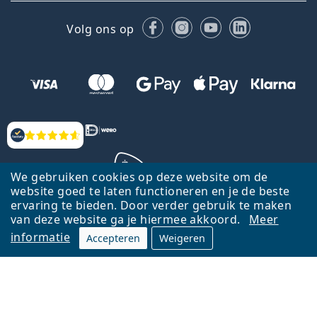
Facebook
Instagram
YouTube
LinkedIn
Volg ons op
Beoordelingen
We gebruiken cookies op deze website om de
website goed te laten functioneren en je de beste
ervaring te bieden. Door verder gebruik te maken
Terug naar de homepagina
Ga omhoog
van deze website ga je hiermee akkoord.
Meer
informatie
Accepteren
Weigeren
Lentiamo.nl is eigendom van en wordt beheerd door Lentiamo s.r.o.,
Tsjechië
Hier al 18 jaar voor jou.