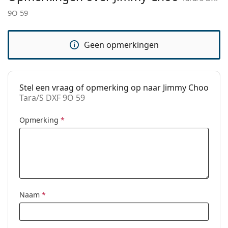
9O 59
Functie:
Fashion
Code:
Tara/S DXF 9O 59
Geen opmerkingen
Stel een vraag of opmerking op naar Jimmy Choo
Tara/S DXF 9O 59
Opmerking
*
Naam
*