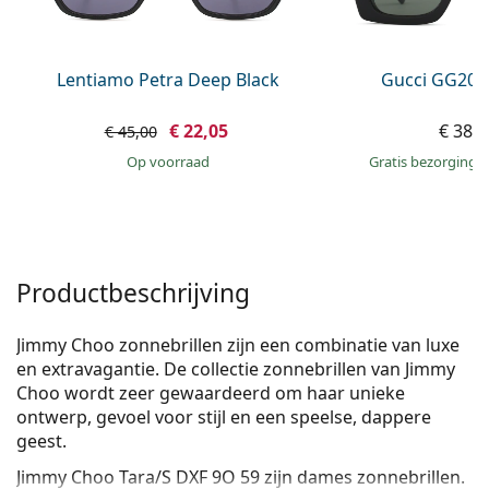
Persol
Prada
Lentiamo Petra Deep Black
Gucci GG203
Alle merken
€ 22,05
€ 389
€ 45,00
op voorraad
Gratis bezorging
Productbeschrijving
Jimmy Choo zonnebrillen zijn een combinatie van luxe
en extravagantie. De collectie zonnebrillen van Jimmy
Choo wordt zeer gewaardeerd om haar unieke
ontwerp, gevoel voor stijl en een speelse, dappere
geest.
Jimmy Choo Tara/S DXF 9O 59
zijn dames zonnebrillen.