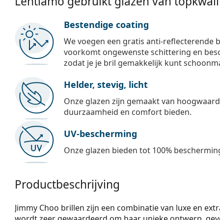
Lentiamo gebruikt glazen van topkwalit
Bestendige coating
We voegen een gratis anti-reflecterende b
voorkomt ongewenste schittering en besch
zodat je je bril gemakkelijk kunt schoonm
Helder, stevig, licht
Onze glazen zijn gemaakt van hoogwaardig
duurzaamheid en comfort bieden.
UV-bescherming
Onze glazen bieden tot 100% bescherming
Productbeschrijving
Jimmy Choo brillen zijn een combinatie van luxe en extr
wordt zeer gewaardeerd om haar unieke ontwerp, gevoel