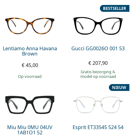
BESTSELLER
Lentiamo Anna Havana
Gucci GG0026O 001 53
Brown
€ 207,90
€ 45,00
Gratis bezorging
&
op voorraad
model op voorraad
NIEUW
Miu Miu 0MU 04UV
Esprit ET33545 524 54
1AB1O1 52