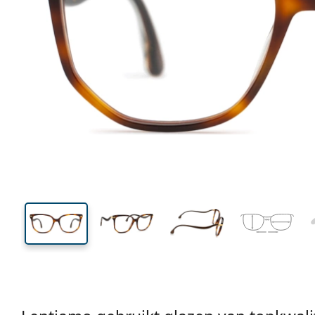
130 mm
Breedte
Glasbreed
48 mm
56 mm
Glashoogte
Glasbreedte