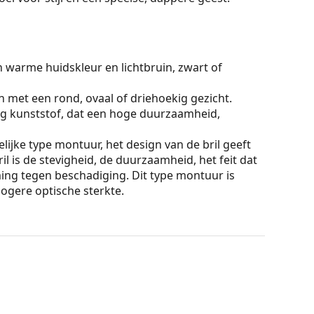
n warme huidskleur en lichtbruin, zwart of
n met een rond, ovaal of driehoekig gezicht.
g kunststof, dat een hoge duurzaamheid,
lijke type montuur, het design van de bril geeft
ril is de stevigheid, de duurzaamheid, het feit dat
ming tegen beschadiging. Dit type montuur is
hogere optische sterkte.
ur van de koker en het ontwerp kunnen variëren.
n en verzorgen van zonnebrillen. Sommige
plaats van een doekje.
n of Bekijk onze
brillengids
als je hulp nodig hebt