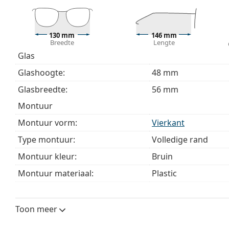
Het is een medisch hulpmiddel. Lees de instructies voo
130 mm
146 mm
Breedte
Lengte
Glas
Glashoogte:
48 mm
Glasbreedte:
56 mm
montuur
Montuur vorm:
Vierkant
Type montuur:
Volledige rand
Montuur kleur:
Bruin
Montuur materiaal:
Plastic
Maat:
M
Breedte:
130 mm
Toon meer
Lengte:
146 mm