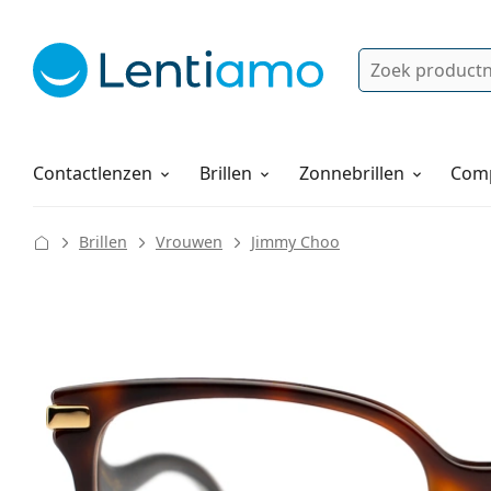
Zoek
Bestaande klant?
Navigatie menu
Lenzenvloeistoffen
Hoe bestellen
Contactlenzen
Brillen
Zonnebrillen
Comp
Brillen
Vrouwen
Jimmy Choo