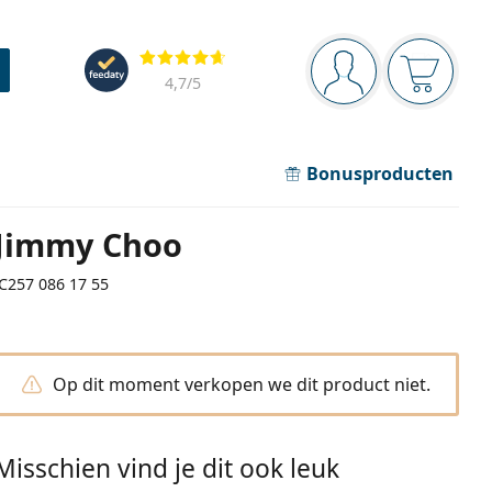
Navigatie
Beoordelingen
Je bent ingelogd
Jouw win
4,7
/5
Bonusproducten
Jimmy Choo
JC257 086 17 55
Op dit moment verkopen we dit product niet.
Misschien vind je dit ook leuk