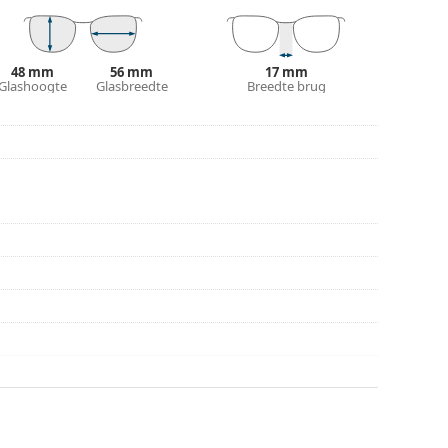
r gebruik.
48 mm
56 mm
17 mm
Glashoogte
Glasbreedte
Breedte brug