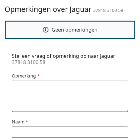
Opmerkingen over Jaguar
Merk:
Jaguar
37818 3100 58
Functie:
Fashion
Geen opmerkingen
Code:
37818 3100 58
Stel een vraag of opmerking op naar Jaguar
37818 3100 58
Opmerking
*
Naam
*