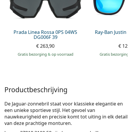
Gucci
Alle lenzenvloeistoffen
Online
Alle merken
Persol
Prada
Prada Linea Rossa 0PS 04WS
Ray-Ban Justin 
DG006F 39
Alle merken
€ 263,90
€ 129
Gratis bezorging
&
op voorraad
Gratis bezorging
Productbeschrijving
De Jaguar-zonnebril staat voor klassieke elegantie en
een unieke sportieve stijl. Het gevoel van
nauwkeurigheid en precisie komt tot uiting in elk detail
van deze prachtige monturen.