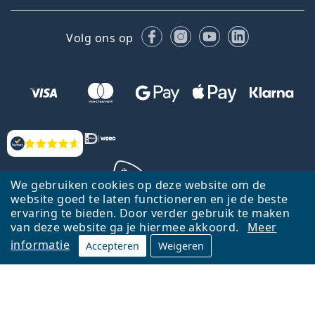
Facebook
Instagram
YouTube
LinkedIn
Volg ons op
Beoordelingen
We gebruiken cookies op deze website om de
website goed te laten functioneren en je de beste
ervaring te bieden. Door verder gebruik te maken
Terug naar de homepagina
Ga omhoog
van deze website ga je hiermee akkoord.
Meer
informatie
Accepteren
Weigeren
Lentiamo.nl is eigendom van en wordt beheerd door Lentiamo s.r.o.,
Tsjechië
Hier al 18 jaar voor jou.