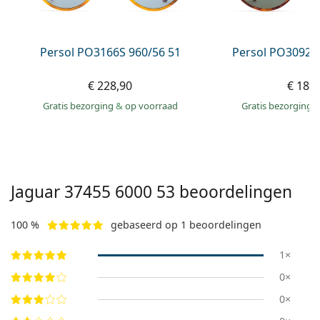
Persol
Prada
Persol PO3166S 960/56 51
Persol PO3092S
Alle merken
€ 228,90
€ 182
Gratis bezorging
&
op voorraad
Gratis bezorging
Jaguar
37455 6000 53
beoordelingen
100 %
gebaseerd op 1 beoordelingen
1×
0×
0×