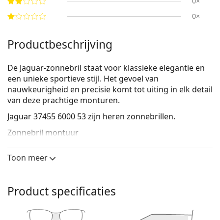
0×
0×
Productbeschrijving
De Jaguar-zonnebril staat voor klassieke elegantie en
een unieke sportieve stijl. Het gevoel van
nauwkeurigheid en precisie komt tot uiting in elk detail
van deze prachtige monturen.
Jaguar 37455 6000 53
zijn heren zonnebrillen.
Zonnebril montuur
Het gouden montuur past perfect bij een warme
Toon meer
huidskleur en donkerbruin haar.
Ronde zonnebrillen
zijn een perfecte keuze voor
mensen met een vierkant of ovaal gezicht.
Product specificaties
Het montuur van de zonnebril is gemaakt van
metaal, dat zijn vorm goed behoudt en hoge
stabiliteit biedt.