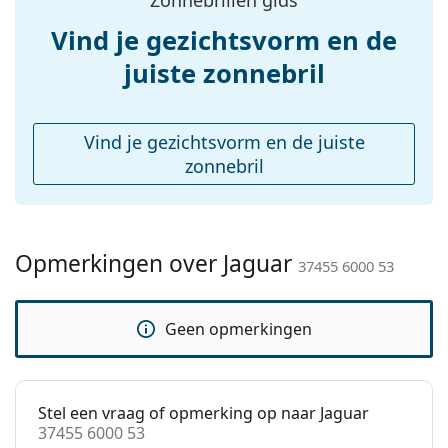
pads:
accessoires
Vind je gezichtsvorm en de
Koker:
Ja
juiste zonnebril
Reinigingsdoekje:
No
Overig
Vind je gezichtsvorm en de juiste
Geslacht:
Mannen
zonnebril
Categorie:
Zonnebrillen
Merk:
Jaguar
Opmerkingen over Jaguar
Functie:
Fashion
37455 6000 53
Code:
37455 6000 53
Geen opmerkingen
Stel een vraag of opmerking op naar Jaguar
37455 6000 53