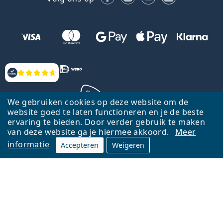
Beoordelingen
We gebruiken cookies op deze website om de
website goed te laten functioneren en je de beste
ervaring te bieden. Door verder gebruik te maken
Terug naar de homepagina
Ga omhoog
van deze website ga je hiermee akkoord.
Meer
informatie
Accepteren
Weigeren
Lentiamo.nl is eigendom van en wordt beheerd door Lentiamo s.r.o.,
Tsjechië
Hier al 18 jaar voor jou.