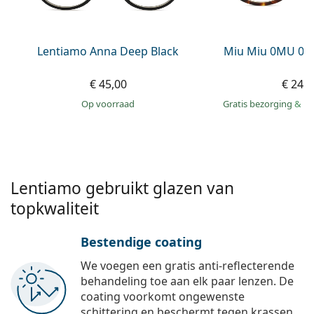
Persol
Prada
Lentiamo Anna Deep Black
Miu Miu 0MU 01
Alle merken
€ 45,00
€ 249
op voorraad
Gratis bezorging
&
mo
Lentiamo gebruikt glazen van
topkwaliteit
Bestendige coating
We voegen een gratis anti-reflecterende
behandeling toe aan elk paar lenzen. De
coating voorkomt ongewenste
schittering en beschermt tegen krassen,