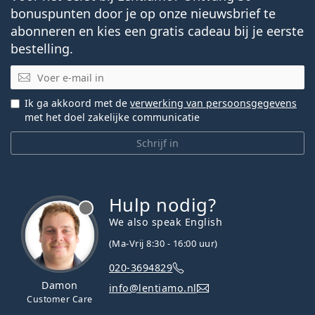
bonuspunten door je op onze nieuwsbrief te
abonneren en kies een gratis cadeau bij je eerste
bestelling.
E-mail
Ik ga akkoord met de
verwerking van persoonsgegevens
met het doel zakelijke communicatie
Schrijf in
Hulp nodig?
We also speak English
(Ma-Vrij 8:30 - 16:00 uur)
020-3694829
Damon
info@lentiamo.nl
Customer Care