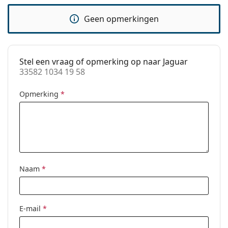
pads:
voor gebruik.
Geen opmerkingen
accessoires
Koker:
Ja
Reinigingsdoekje:
No
Stel een vraag of opmerking op naar Jaguar
33582 1034 19 58
Overig
Geslacht:
Vrouwen
Opmerking
*
Categorie:
Brillen
Merk:
Jaguar
Code:
33582 1034 19 58
Naam
*
E-mail
*