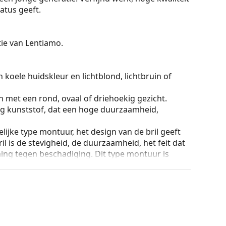
atus geeft.
ctie van Lentiamo.
 koele huidskleur en lichtblond, lichtbruin of
n met een rond, ovaal of driehoekig gezicht.
g kunststof, dat een hoge duurzaamheid,
lijke type montuur, het design van de bril geeft
ril is de stevigheid, de duurzaamheid, het feit dat
ming tegen beschadiging. Dit type montuur is
hogere optische sterkte.
ingsvrijheid tot meer dan 90°, wat resulteert in
ger tegen schade en behouden langer de juiste