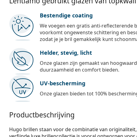
Lentiamo gebruikt glazen van topkwalit
Bestendige coating
We voegen een gratis anti-reflecterende b
voorkomt ongewenste schittering en besch
zodat je je bril gemakkelijk kunt schoonm
Helder, stevig, licht
Onze glazen zijn gemaakt van hoogwaardig
duurzaamheid en comfort bieden.
UV-bescherming
Onze glazen bieden tot 100% bescherming
Productbeschrijving
Hugo brillen staan voor de combinatie van originaliteit
verfijnde luxe brillencollectie is vooral ontworpen voor