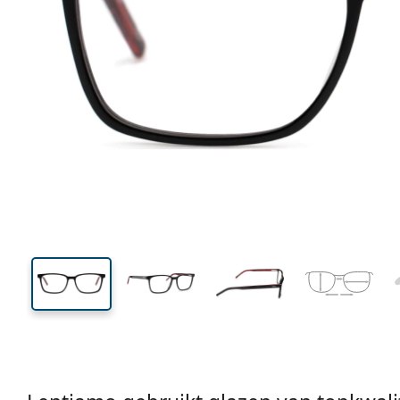
140 mm
Breedte
Glasbreed
39 mm
56 mm
Glashoogte
Glasbreedte