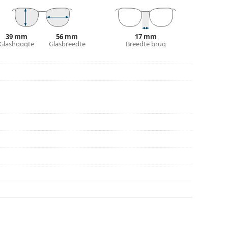
ur van de koker en het ontwerp kunnen variëren.
n en verzorgen van zonnebrillen. Sommige
plaats van een doekje.
39 mm
56 mm
17 mm
n of Bekijk onze
Glashoogte
Glasbreedte
brillengids
als je hulp nodig hebt
Breedte brug
r gebruik.