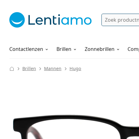
Zoek
Bestaande klant?
Navigatie menu
Lenzenvloeistoffen
Hoe bestellen
Contactlenzen
Brillen
Zonnebrillen
Comp
Brillen
Mannen
Hugo