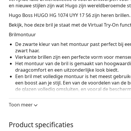
en nieuwe stijlen zijn wat Hugo zijn wereldberoemde st
Hugo Boss HUGO HG 1074 UYY 17 56
zijn heren brillen.
Bekijk, hoe deze bril je staat met de Virtual Try-On fun
Brilmontuur
De zwarte kleur van het montuur past perfect bij een
zwart haar.
Vierkante brillen zijn een perfecte vorm voor mense
Het montuur van de bril is gemaakt van hoogwaardi
draagcomfort en een uitzonderlijke look biedt.
Een bril met volledige montuur is het meest gebruike
een boost aan je stijl. Een van de voordelen van de b
de glazen volledig omsluiten, en vooral de bescher
geschikt voor alle glazen, ook voor glazen met een 
Veerscharnieren geven de pootjes een grotere beweg
Toon meer
een hoger draagcomfort. De monturen zijn bestendi
pasvorm.
Product specificaties
Accessoires