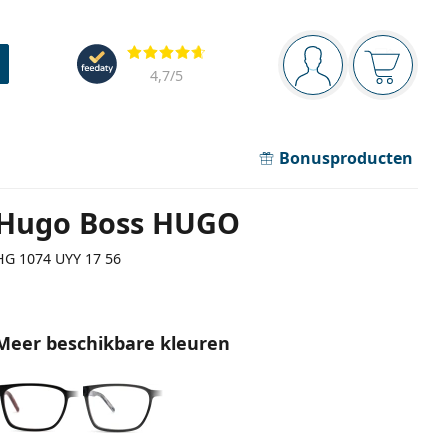
Navigatie
Beoordelingen
Je bent ingelogd
Jouw win
4,7
/5
Bonusproducten
Hugo Boss HUGO
HG 1074 UYY 17 56
Meer beschikbare kleuren