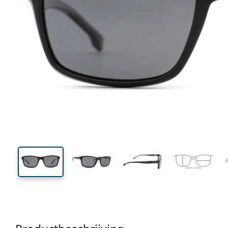
137 mm
Breedte
Glasbreed
38 mm
56 mm
Glashoogte
Glasbreedte