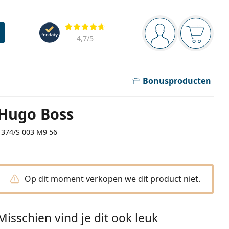
Navigatie
Beoordelingen
Je bent ingelogd
Jouw win
4,7
/5
Bonusproducten
Hugo Boss
1374/S 003 M9 56
Op dit moment verkopen we dit product niet.
Misschien vind je dit ook leuk