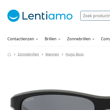
Zoek
Bestaande klant?
Navigatie menu
Lenzenvloeistoffen
Hoe bestellen
Contactlenzen
Brillen
Zonnebrillen
Comp
Zonnebrillen
Mannen
Hugo Boss