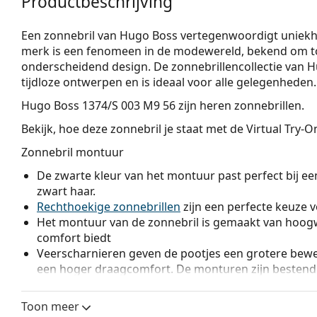
Productbeschrijving
Een zonnebril van Hugo Boss vertegenwoordig­t uniekheid
merk is een fenomeen in de modewereld, bekend om top
onderscheidend design. De zonnebrillenco­llectie van 
tijdloze ontwerpen en is ideaal voor alle gelegenheden.
Hugo Boss 1374/S 003 M9 56
zijn heren zonnebrillen.
Bekijk, hoe deze zonnebril je staat met de Virtual Try-
Zonnebril montuur
De zwarte kleur van het montuur past perfect bij een
zwart haar.
Rechthoekige zonnebrillen
zijn een perfecte keuze 
Het montuur van de zonnebril is gemaakt van hoogw
comfort biedt
Veerscharnieren geven de pootjes een grotere beweg
een hoger draagcomfort. De monturen zijn bestendi
pasvorm.
Toon meer
Zonnebril glazen