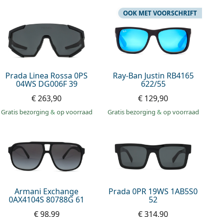
OOK MET VOORSCHRIFT
Prada Linea Rossa 0PS
Ray-Ban Justin RB4165
04WS DG006F 39
622/55
€ 263,90
€ 129,90
Gratis bezorging
&
op voorraad
Gratis bezorging
&
op voorraad
Armani Exchange
Prada 0PR 19WS 1AB5S0
0AX4104S 80788G 61
52
€ 98,99
€ 314,90