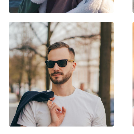
Verende scharnier:
Ja
accessoires
Koker:
Ja
Reinigingsdoekje:
Ja
Overig
Geslacht:
Mannen
Categorie:
Zonnebrillen
Merk:
Hugo Boss
Functie:
Fashion
Code:
1374/S 003 M9 56