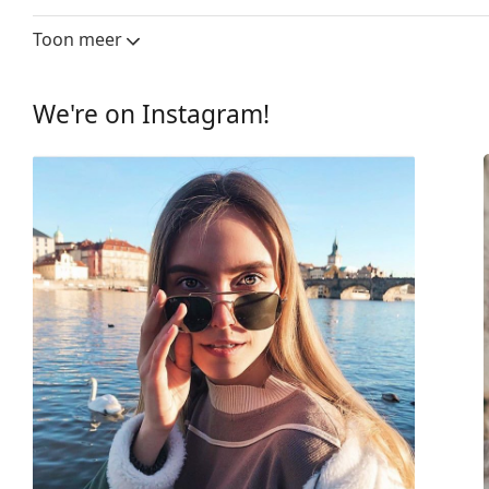
Glasbreedte:
56 mm
Toon meer
Lensmateriaal:
Plastic
UV-filter 400:
Ja
We're on Instagram!
montuur
Montuur vorm:
Rechthoek
Montuur kleur:
Zwart
Montuur materiaal:
Plastic
Maat:
M
Breedte:
137 mm
Lengte:
140 mm
Breedte brug:
18 mm
Gewicht:
230 gr
Verstelbare neus-pads:
No