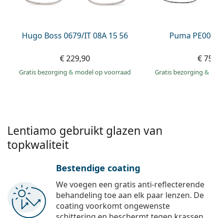
Persol
Prada
Hugo Boss 0679/IT 08A 15 56
Puma PE0027
Alle merken
€ 229,90
€ 75,
Gratis bezorging
&
model op voorraad
Gratis bezorging
&
mo
Lentiamo gebruikt glazen van
topkwaliteit
Bestendige coating
We voegen een gratis anti-reflecterende
behandeling toe aan elk paar lenzen. De
coating voorkomt ongewenste
schittering en beschermt tegen krassen,