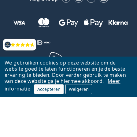
Beoordelingen
We gebruiken cookies op deze website om de
website goed te laten functioneren en je de beste
ervaring te bieden. Door verder gebruik te maken
Terug naar de homepagina
Ga omhoog
van deze website ga je hiermee akkoord.
Meer
informatie
Accepteren
Weigeren
Lentiamo.nl is eigendom van en wordt beheerd door Lentiamo s.r.o.,
Tsjechië
Hier al 18 jaar voor jou.