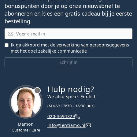
bonuspunten door je op onze nieuwsbrief te
abonneren en kies een gratis cadeau bij je eerste
bestelling.
E-mail
Ik ga akkoord met de
verwerking van persoonsgegevens
met het doel zakelijke communicatie
Schrijf in
Hulp nodig?
We also speak English
(Ma-Vrij 8:30 - 16:00 uur)
020-3694829
Damon
info@lentiamo.nl
Customer Care