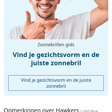
Breedte:
144 mm
Lengte:
148 mm
Breedte brug:
21 mm
Gewicht:
45 gr
Verstelbare neus-
No
Zonnebrillen gids
pads:
accessoires
Vind je gezichtsvorm en de
Koker:
No
juiste zonnebril
Reinigingsdoekje:
No
Overig
Vind je gezichtsvorm en de juiste
Geslacht:
Unisex
zonnebril
Categorie:
Zonnebrillen
Merk:
Hawkers
Opmerkingen over Hawkers
Functie:
Fashion
Light Blue