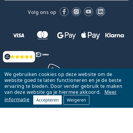
Facebook
Instagram
YouTube
LinkedIn
Volg ons op
Beoordelingen
We gebruiken cookies op deze website om de
website goed te laten functioneren en je de beste
ervaring te bieden. Door verder gebruik te maken
Terug naar de homepagina
Ga omhoog
van deze website ga je hiermee akkoord.
Meer
informatie
Accepteren
Weigeren
Lentiamo.nl is eigendom van en wordt beheerd door Lentiamo s.r.o.,
Tsjechië
Hier al 18 jaar voor jou.