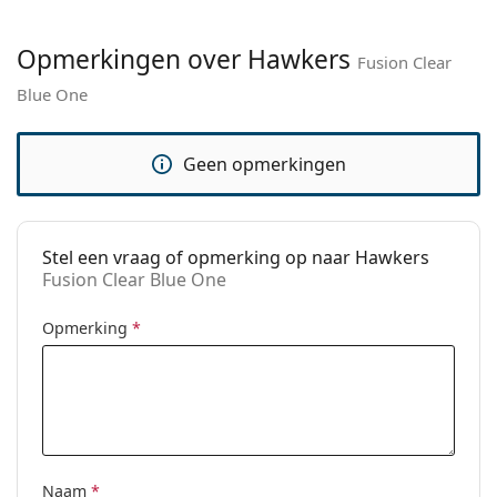
Merk:
Hawkers
Opmerkingen over Hawkers
Functie:
Fashion
Fusion Clear
Blue One
Code:
Fusion Clear Blue One
Geen opmerkingen
Stel een vraag of opmerking op naar Hawkers
Fusion Clear Blue One
Opmerking
*
Naam
*