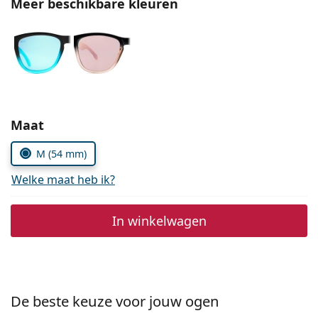
Meer beschikbare kleuren
Persol
Prada
Alle merken
Kies parameters:
Maat
M (54 mm)
Welke maat heb ik?
In winkelwagen
De beste keuze voor jouw ogen