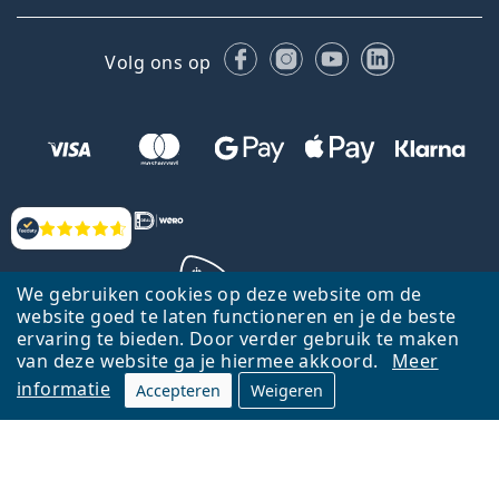
Facebook
Instagram
YouTube
LinkedIn
Volg ons op
Beoordelingen
We gebruiken cookies op deze website om de
website goed te laten functioneren en je de beste
ervaring te bieden. Door verder gebruik te maken
Terug naar de homepagina
Ga omhoog
van deze website ga je hiermee akkoord.
Meer
informatie
Accepteren
Weigeren
Lentiamo.nl is eigendom van en wordt beheerd door Lentiamo s.r.o.,
Tsjechië
Hier al 18 jaar voor jou.