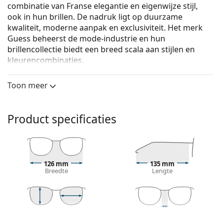
combinatie van Franse elegantie en eigenwijze stijl,
ook in hun brillen. De nadruk ligt op duurzame
kwaliteit, moderne aanpak en exclusiviteit. Het merk
Guess beheerst de mode-industrie en hun
brillencollectie biedt een breed scala aan stijlen en
kleurencombinaties.
Guess GU2947 052 54
zijn dames brillen.
Toon meer
Bekijk, hoe deze bril je staat met de Virtual Try-On
functie van Lentiamo.
Product specificaties
Brilmontuur
De bruine kleur van het montuur past perfect bij
een warme huidskleur en lichtbruin, zwart of
donkerblond haar.
126 mm
135 mm
Ronde brillen zijn een perfecte keuze voor mensen
Breedte
Lengte
met een vierkant of ovaal gezicht.
Het montuur van de bril is gemaakt van een
combinatie van metaal en kunststof. Het biedt een
hoge duurzaamheid, stevigheid en
48 mm
54 mm
16 mm