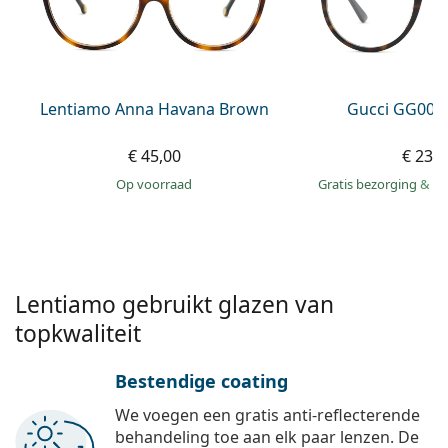
Gucci
Alle lenzenvloeistoffen
Online
Alle merken
Persol
Prada
Lentiamo Anna Havana Brown
Gucci GG002
Alle merken
€ 45,00
€ 239
op voorraad
Gratis bezorging
&
mo
Lentiamo gebruikt glazen van
topkwaliteit
Bestendige coating
We voegen een gratis anti-reflecterende
behandeling toe aan elk paar lenzen. De