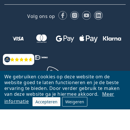
Facebook
Instagram
YouTube
LinkedIn
Volg ons op
Beoordelingen
We gebruiken cookies op deze website om de
website goed te laten functioneren en je de beste
ervaring te bieden. Door verder gebruik te maken
Terug naar de homepagina
Ga omhoog
van deze website ga je hiermee akkoord.
Meer
informatie
Accepteren
Weigeren
Lentiamo.nl is eigendom van en wordt beheerd door Lentiamo s.r.o.,
Tsjechië
Hier al 18 jaar voor jou.