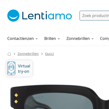
Zoek
Bestaande klant?
Navigatie menu
Lenzenvloeistoffen
Hoe bestellen
Contactlenzen
Brillen
Zonnebrillen
Comp
Zonnebrillen
Gucci
Virtual
try-on