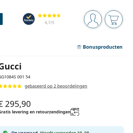
Navigatie
Beoordelingen
Je bent ingelogd
Jouw win
4,7
/5
Bonusproducten
Gucci
GG1084S 001 54
gebaseerd op 2 beoordelingen
€ 295,90
Gratis levering en retourzendingen
Op voorraad.
Wordt verzonden 10. 08.