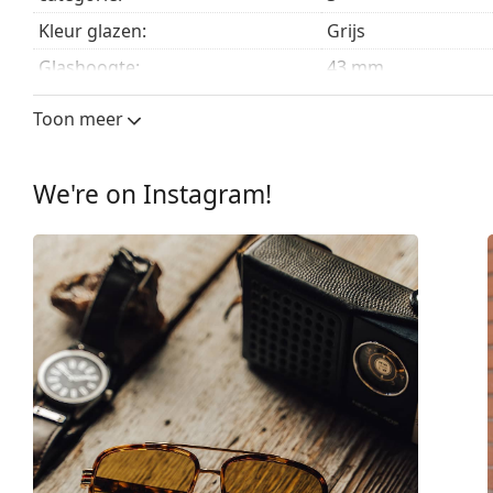
Kleur glazen:
Grijs
Glashoogte:
43 mm
Glasbreedte:
54 mm
Toon meer
Lensmateriaal:
Plastic
UV-filter 400:
Ja
We're on Instagram!
montuur
Montuur vorm:
Vierkant
Montuur kleur:
Zwart
Montuur materiaal:
Plastic
Maat:
M
Breedte:
138 mm
Lengte:
145 mm
Breedte brug:
18 mm