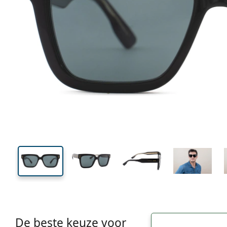
138 mm
Breedte
Glasbreed
43 mm
54 mm
Glashoogte
Glasbreedte
De beste keuze voor