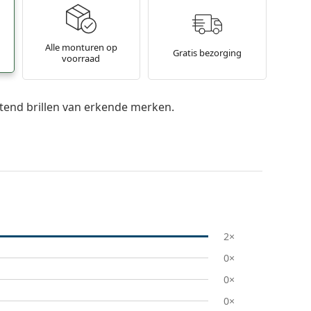
Alle monturen op
Gratis bezorging
voorraad
itend brillen van erkende merken.
2×
0×
0×
0×