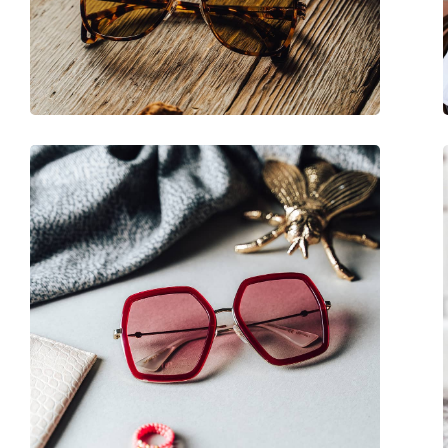
Gewicht:
260 gr
Verstelbare neus-pads:
No
Verende scharnier:
No
accessoires
Koker:
Ja
Reinigingsdoekje:
Ja
Overig
Geslacht:
Unisex
Categorie:
Zonnebrillen
Merk:
Gucci
Functie:
Fashion
Code:
GG1084S 001 54
Voorschrift beschikbaar:
Ja