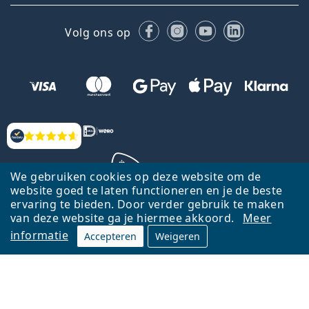
Facebook
Instagram
YouTube
LinkedIn
Volg ons op
Beoordelingen
We gebruiken cookies op deze website om de
website goed te laten functioneren en je de beste
ervaring te bieden. Door verder gebruik te maken
Terug naar de homepagina
Ga omhoog
van deze website ga je hiermee akkoord.
Meer
informatie
Accepteren
Weigeren
Lentiamo.nl is eigendom van en wordt beheerd door Lentiamo s.r.o.,
Tsjechië
Hier al 18 jaar voor jou.