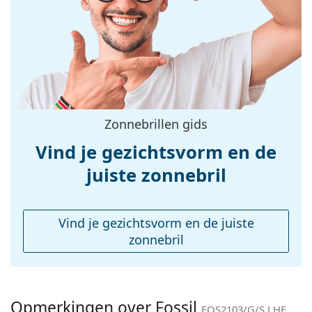
Breedte:
131 mm
Lengte:
140 mm
Breedte brug:
18 mm
Gewicht:
40 gr
Verstelbare neus-
No
Zonnebrillen gids
pads:
Vind je gezichtsvorm en de
Verende scharnier:
No
accessoires
juiste zonnebril
Koker:
No
Reinigingsdoekje:
No
Vind je gezichtsvorm en de juiste
Overig
zonnebril
Geslacht:
Vrouwen
Categorie:
Zonnebrillen
Opmerkingen over Fossil
Merk:
Fossil
FOS2103/G/S LHF