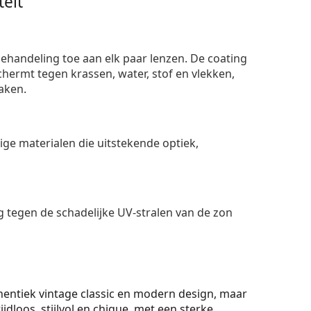
eit
ehandeling toe aan elk paar lenzen. De coating
ermt tegen krassen, water, stof en vlekken,
aken.
e materialen die uitstekende optiek,
 tegen de schadelijke UV-stralen van de zon
hentiek vintage classic en modern design, maar
tijdloos, stijlvol en chique, met een sterke