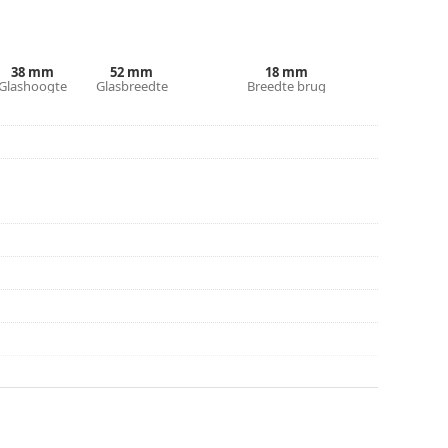
r gebruik.
38 mm
52 mm
18 mm
Glashoogte
Glasbreedte
Breedte brug