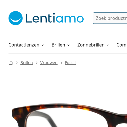
Zoek
Bestaande klant?
Navigatie menu
Lenzenvloeistoffen
Hoe bestellen
Contactlenzen
Brillen
Zonnebrillen
Comp
Brillen
Vrouwen
Fossil