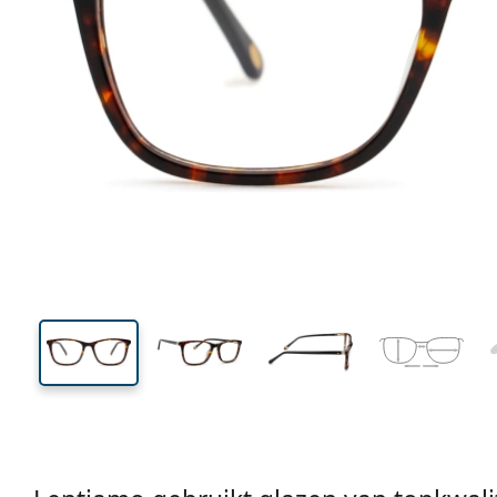
128 mm
Breedte
Glasbreed
38 mm
52 mm
Glashoogte
Glasbreedte