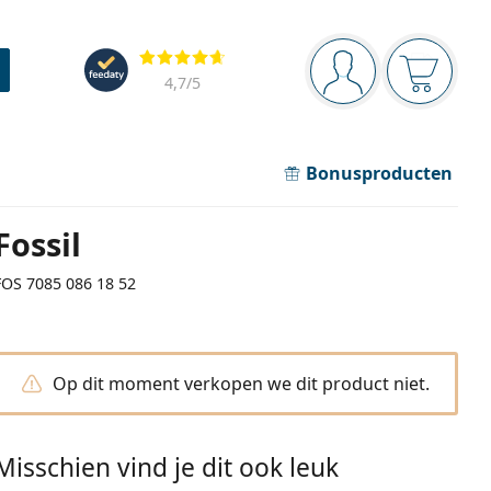
Navigatie
Beoordelingen
Je bent ingelogd
Jouw win
4,7
/5
Bonusproducten
Fossil
FOS 7085 086 18 52
Op dit moment verkopen we dit product niet.
Misschien vind je dit ook leuk