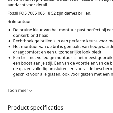
aandacht voor detail.
Fossil FOS 7085 086 18 52
zijn dames brillen.
Brilmontuur
De bruine kleur van het montuur past perfect bij ee
donkerblond haar.
Rechthoekige brillen zijn een perfecte keuze voor m
Het montuur van de bril is gemaakt van hoogwaardi
draagcomfort en een uitzonderlijke look biedt.
Een bril met volledige montuur is het meest gebruike
een boost aan je stijl. Een van de voordelen van de b
de glazen volledig omsluiten, en vooral de bescher
geschikt voor alle glazen, ook voor glazen met een 
Accessoires
Toon meer
Wij leveren de brillen in een originele hoes. De kle
Het meegeleverde doekje is ideaal voor het reinige
modellen worden geleverd met een stoffen zakje in 
Product specificaties
Bekijk het volledige assortiment
brillen
voor meer stijle