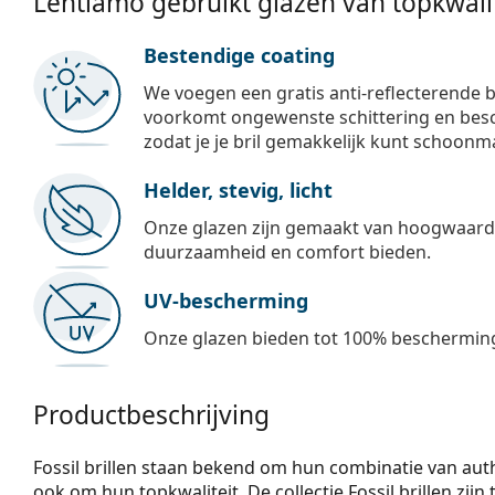
Lentiamo gebruikt glazen van topkwalit
Bestendige coating
We voegen een gratis anti-reflecterende b
voorkomt ongewenste schittering en besch
zodat je je bril gemakkelijk kunt schoonm
Helder, stevig, licht
Onze glazen zijn gemaakt van hoogwaardig
duurzaamheid en comfort bieden.
UV-bescherming
Onze glazen bieden tot 100% bescherming
Productbeschrijving
Fossil brillen staan bekend om hun combinatie van aut
ook om hun topkwaliteit. De collectie Fossil brillen zijn 