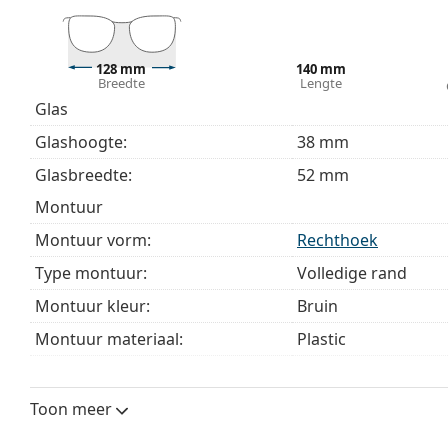
bij het kiezen.
Het is een medisch hulpmiddel. Lees de instructies voo
128 mm
140 mm
Breedte
Lengte
Glas
Glashoogte:
38 mm
Glasbreedte:
52 mm
montuur
Montuur vorm:
Rechthoek
Type montuur:
Volledige rand
Montuur kleur:
Bruin
Montuur materiaal:
Plastic
Maat:
S
Breedte:
128 mm
Toon meer
Lengte:
140 mm