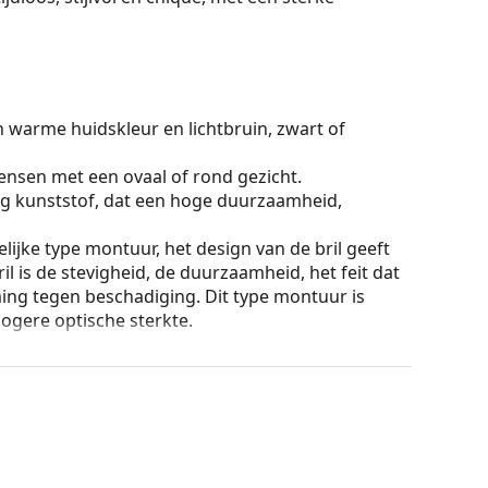
n warme huidskleur en lichtbruin, zwart of
ensen met een ovaal of rond gezicht.
g kunststof, dat een hoge duurzaamheid,
lijke type montuur, het design van de bril geeft
ril is de stevigheid, de duurzaamheid, het feit dat
ming tegen beschadiging. Dit type montuur is
hogere optische sterkte.
ur van de koker en het ontwerp kunnen variëren.
n en verzorgen van zonnebrillen. Sommige
plaats van een doekje.
n of Bekijk onze
brillengids
als je hulp nodig hebt