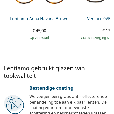
Persol
Prada
Lentiamo Anna Havana Brown
Versace 0VE3
Alle merken
€ 45,00
€ 175
op voorraad
Gratis bezorging
&
mo
Lentiamo gebruikt glazen van
topkwaliteit
Bestendige coating
We voegen een gratis anti-reflecterende
behandeling toe aan elk paar lenzen. De
coating voorkomt ongewenste
schittering en beschermt tegen krassen,