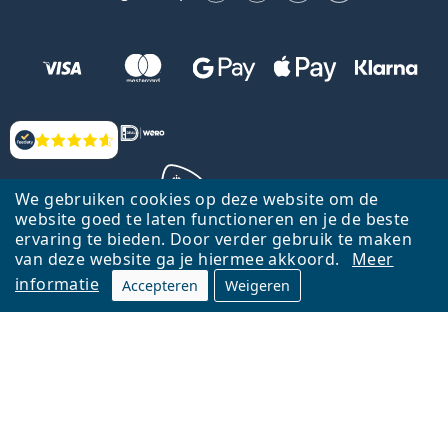
Beoordelingen
We gebruiken cookies op deze website om de
website goed te laten functioneren en je de beste
ervaring te bieden. Door verder gebruik te maken
Terug naar de homepagina
Ga omhoog
van deze website ga je hiermee akkoord.
Meer
informatie
Accepteren
Weigeren
Lentiamo.nl is eigendom van en wordt beheerd door Lentiamo s.r.o.,
Tsjechië
Hier al 18 jaar voor jou.