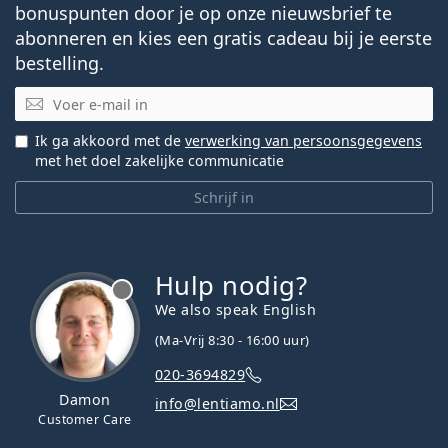
bonuspunten door je op onze nieuwsbrief te
abonneren en kies een gratis cadeau bij je eerste
bestelling.
E-mail
Ik ga akkoord met de
verwerking van persoonsgegevens
met het doel zakelijke communicatie
Schrijf in
Hulp nodig?
We also speak English
(Ma-Vrij 8:30 - 16:00 uur)
020-3694829
Damon
info@lentiamo.nl
Customer Care