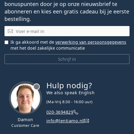
bonuspunten door je op onze nieuwsbrief te
abonneren en kies een gratis cadeau bij je eerste
bestelling.
E-mail
Ik ga akkoord met de
verwerking van persoonsgegevens
met het doel zakelijke communicatie
Schrijf in
Hulp nodig?
We also speak English
(Ma-Vrij 8:30 - 16:00 uur)
020-3694829
Damon
info@lentiamo.nl
Customer Care