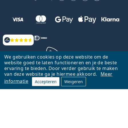
Beoordelingen
We gebruiken cookies op deze website om de
website goed te laten functioneren en je de beste
ervaring te bieden. Door verder gebruik te maken
Terug naar de homepagina
Ga omhoog
van deze website ga je hiermee akkoord.
Meer
informatie
Accepteren
Weigeren
Lentiamo.nl is eigendom van en wordt beheerd door Lentiamo s.r.o.,
Tsjechië
Hier al 18 jaar voor jou.