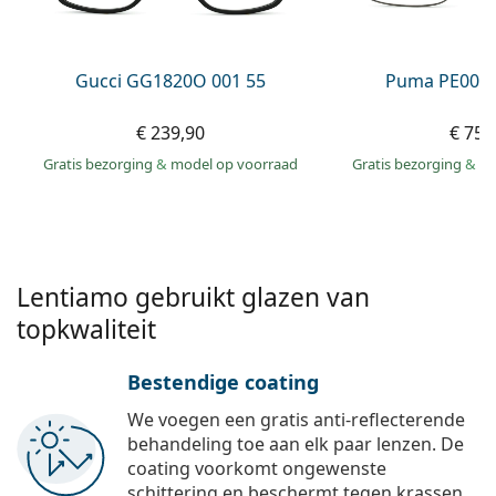
Persol
Prada
Gucci GG1820O 001 55
Puma PE0027
Alle merken
€ 239,90
€ 75,
Gratis bezorging
&
model op voorraad
Gratis bezorging
&
mo
Lentiamo gebruikt glazen van
topkwaliteit
Bestendige coating
We voegen een gratis anti-reflecterende
behandeling toe aan elk paar lenzen. De
coating voorkomt ongewenste
schittering en beschermt tegen krassen,