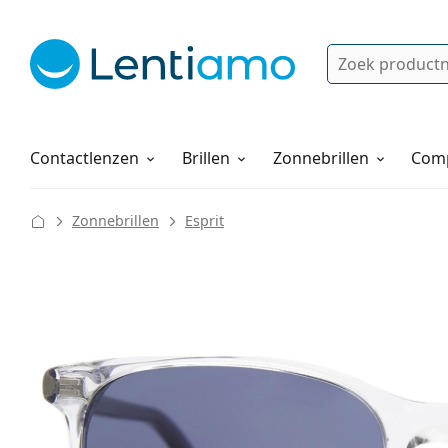
Zoek
Bestaande klant?
Navigatie menu
Lenzenvloeistoffen
Hoe bestellen
Contactlenzen
Brillen
Zonnebrillen
Comp
Zonnebrillen
Esprit