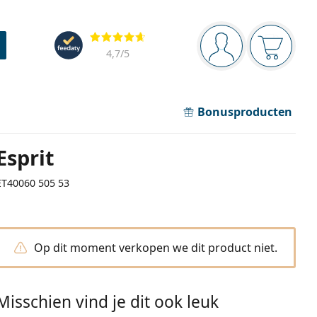
Navigatie
Beoordelingen
Je bent ingelogd
Jouw win
4,7
/5
Bonusproducten
Esprit
ET40060 505 53
Op dit moment verkopen we dit product niet.
Misschien vind je dit ook leuk