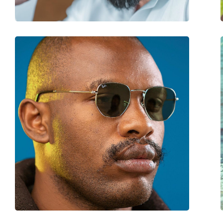
Verende scharnier:
No
accessoires
Koker:
Ja
Reinigingsdoekje:
Ja
Overig
Geslacht:
Unisex
Categorie:
Zonnebrillen
Merk:
Esprit
Functie:
Fashion
Code:
ET40060 505 53