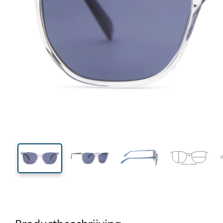
130 mm
Breedte
Glasbreed
42 mm
53 mm
Glashoogte
Glasbreedte