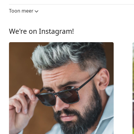
Glasbreedte:
53 mm
Toon meer
Lensmateriaal:
Plastic
UV-filter 400:
Ja
We're on Instagram!
montuur
Montuur vorm:
Vierkant
Montuur kleur:
Grijs
Montuur materiaal:
Eco-friendly - Bio-a
Maat:
M
Breedte:
130 mm
Lengte:
145 mm
Breedte brug:
17 mm
Gewicht:
220 gr
Verstelbare neus-pads:
No