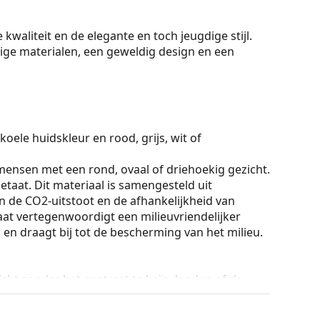
waliteit en de elegante en toch jeugdige stijl.
ge materialen, een geweldig design en een
koele huidskleur en rood, grijs, wit of
mensen met een rond, ovaal of driehoekig gezicht.
taat. Dit materiaal is samengesteld uit
n de CO2-uitstoot en de afhankelijkheid van
aat vertegenwoordigt een milieuvriendelijker
 en draagt bij tot de bescherming van het milieu.
licht zonder het contrast te beïnvloeden of de
s onmiskenbare voordelen het lichte gewicht en de