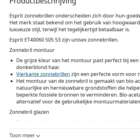
Productbeschrijving
Esprit zonnebrillen onderscheiden zich door hun goede k
Het merk staat bekend om het gebruik van hoogwaardi
luxueuze stijl, terwijl het tegelijkertijd betaalbaar is.
Esprit ET40060 505 53
zijn unisex zonnebrillen.
Zonnebril montuur
De grijze kleur van het montuur past perfect bij een 
donkerblond haar.
Vierkante zonnebrillen
zijn een perfecte vorm voor 
Het montuur van de zonnebril is gemaakt van bio-ace
natuurlijke en hernieuwbare grondstoffen die helpe
beperkte fossiele bronnen te verminderen. Bio-acet
alternatief voor de gebruikelijke montuurmaterialen
Zonnebril glazen
De grijze glazen verminderen de intensiteit van het 
kleuren te vervormen.
Toon meer
De brillenglazen zijn gemaakt van kunststof, met al