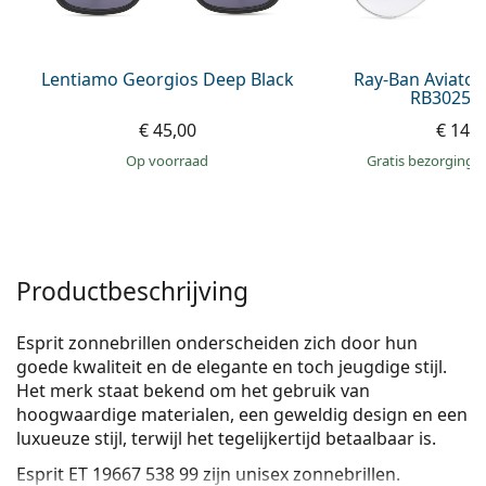
Persol
Prada
Lentiamo Georgios Deep Black
Ray-Ban Aviator
RB3025 0
Alle merken
€ 45,00
€ 148
op voorraad
Gratis bezorging
Productbeschrijving
Esprit zonnebrillen onderscheiden zich door hun
goede kwaliteit en de elegante en toch jeugdige stijl.
Het merk staat bekend om het gebruik van
hoogwaardige materialen, een geweldig design en een
luxueuze stijl, terwijl het tegelijkertijd betaalbaar is.
Esprit ET 19667 538 99
zijn unisex zonnebrillen.