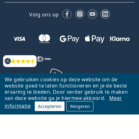
Facebook
Instagram
YouTube
LinkedIn
Volg ons op
Beoordelingen
We gebruiken cookies op deze website om de
website goed te laten functioneren en je de beste
ervaring te bieden. Door verder gebruik te maken
Terug naar de homepagina
Ga omhoog
van deze website ga je hiermee akkoord.
Meer
informatie
Accepteren
Weigeren
Lentiamo.nl is eigendom van en wordt beheerd door Lentiamo s.r.o.,
Tsjechië
Hier al 18 jaar voor jou.