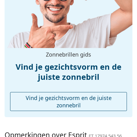
Breedte:
140 mm
Lengte:
145 mm
Breedte brug:
18 mm
Gewicht:
45 gr
Verstelbare neus-
No
Zonnebrillen gids
pads:
accessoires
Vind je gezichtsvorm en de
Koker:
Ja
juiste zonnebril
Reinigingsdoekje:
Ja
Overig
Vind je gezichtsvorm en de juiste
Geslacht:
Mannen
zonnebril
Categorie:
Zonnebrillen
Merk:
Esprit
Opmerkingen over Esprit
Functie:
Fashion
ET 17974 543 56