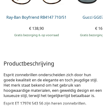
Persol
Prada
Ray-Ban Boyfriend RB4147 710/51
Gucci GG074
Alle merken
€ 138,90
€ 163
Gratis bezorging
&
op voorraad
Gratis bezorging
Productbeschrijving
Esprit zonnebrillen onderscheiden zich door hun
goede kwaliteit en de elegante en toch jeugdige stijl.
Het merk staat bekend om het gebruik van
hoogwaardige materialen, een geweldig design en een
luxueuze stijl, terwijl het tegelijkertijd betaalbaar is.
Esprit ET 17974 543 56
zijn heren zonnebrillen.