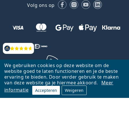
Facebook
Instagram
YouTube
LinkedIn
Volg ons op
Beoordelingen
We gebruiken cookies op deze website om de
website goed te laten functioneren en je de beste
ervaring te bieden. Door verder gebruik te maken
Terug naar de homepagina
Ga omhoog
van deze website ga je hiermee akkoord.
Meer
informatie
Accepteren
Weigeren
Lentiamo.nl is eigendom van en wordt beheerd door Lentiamo s.r.o.,
Tsjechië
Hier al 18 jaar voor jou.