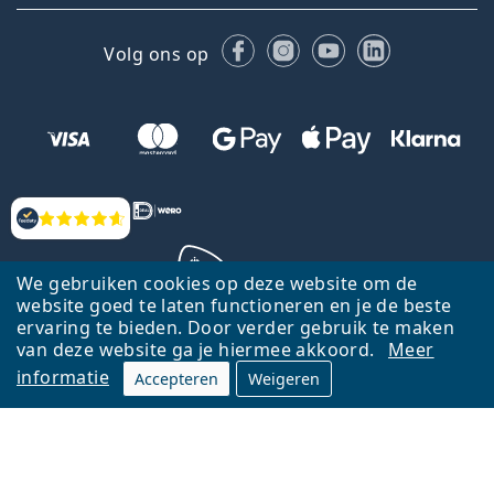
Facebook
Instagram
YouTube
LinkedIn
Volg ons op
Beoordelingen
We gebruiken cookies op deze website om de
website goed te laten functioneren en je de beste
ervaring te bieden. Door verder gebruik te maken
Terug naar de homepagina
Ga omhoog
van deze website ga je hiermee akkoord.
Meer
informatie
Accepteren
Weigeren
Lentiamo.nl is eigendom van en wordt beheerd door Lentiamo s.r.o.,
Tsjechië
Hier al 18 jaar voor jou.