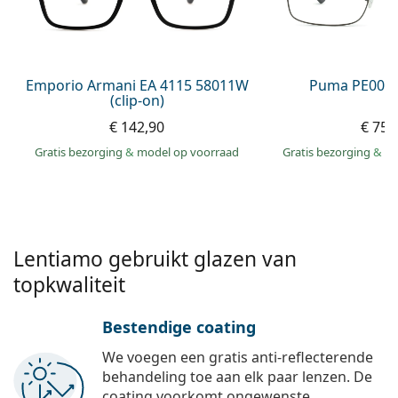
Persol
Prada
Alle merken
Emporio Armani EA 4115 58011W
Puma PE0027
(clip-on)
€ 142,90
€ 75,
Gratis bezorging
&
model op voorraad
Gratis bezorging
&
mo
Lentiamo gebruikt glazen van
topkwaliteit
Bestendige coating
We voegen een gratis anti-reflecterende
behandeling toe aan elk paar lenzen. De
coating voorkomt ongewenste