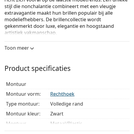
stijl die nonchalantie combineert met een vleugje
extravagantie maakt hun brillen populair bij alle
modeliefhebbers. De brillencollectie wordt
gekenmerkt door luxe, elegantie en hoogstaand
artistiek vakmanschap.
Emporio Armani 0EA3174 5001
zijn heren brillen.
Toon meer
Bekijk, hoe deze bril je staat met de Virtual Try-On
functie van Lentiamo.
Product specificaties
Brilmontuur
De zwarte kleur van het montuur past perfect bij
montuur
een koele huidskleur en lichtblond, lichtbruin of
zwart haar.
Montuur vorm:
Rechthoek
Rechthoekige brillen zijn een perfecte keuze voor
Type montuur:
Volledige rand
mensen met een ovaal of rond gezicht.
Het montuur van de bril is gemaakt van een
Montuur kleur:
Zwart
combinatie van metaal en kunststof. Het biedt een
Montuur
Metaal/Plastic
hoge duurzaamheid, stevigheid en
materiaal:
buitengewone stijl.