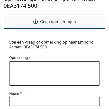
Het is een medisch hulpmiddel. Lees de instructies
0EA3174 5001
voor gebruik.
Geen opmerkingen
Stel een vraag of opmerking op naar Emporio
Armani 0EA3174 5001
Opmerking
*
Naam
*