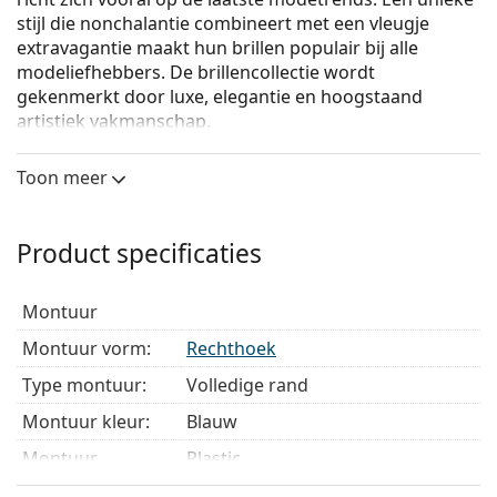
stijl die nonchalantie combineert met een vleugje
extravagantie maakt hun brillen populair bij alle
modeliefhebbers. De brillencollectie wordt
gekenmerkt door luxe, elegantie en hoogstaand
artistiek vakmanschap.
Emporio Armani 0EA3169 5842
zijn heren brillen.
Toon meer
Bekijk, hoe deze bril je staat met de Virtual Try-On
functie van Lentiamo.
Product specificaties
Brilmontuur
De blauwe kleur van het montuur past perfect bij
montuur
een koele huidskleur en lichtbruin, zwart of
lichtblond haar.
Montuur vorm:
Rechthoek
Rechthoekige brillen zijn een perfecte keuze voor
Type montuur:
Volledige rand
mensen met een ovaal of rond gezicht.
Het montuur van de bril is gemaakt van
Montuur kleur:
Blauw
hoogwaardig kunststof, dat een hoge
Montuur
Plastic
duurzaamheid, draagcomfort en een uitzonderlijke
materiaal:
look biedt.