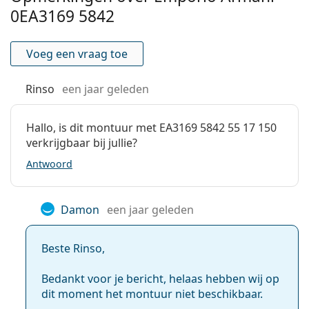
Het is een medisch hulpmiddel. Lees de instructies
0EA3169 5842
voor gebruik.
Voeg een vraag toe
Rinso
een jaar geleden
Hallo, is dit montuur met EA3169 5842 55 17 150
verkrijgbaar bij jullie?
Antwoord
Damon
een jaar geleden
Beste Rinso,
Bedankt voor je bericht, helaas hebben wij op
dit moment het montuur niet beschikbaar.