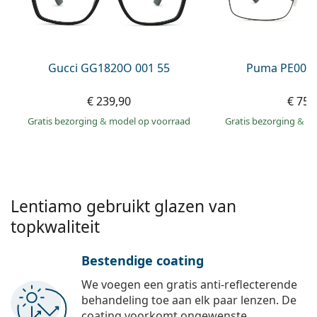
Persol
Prada
Alle merken
Gucci GG1820O 001 55
Puma PE0027
€ 239,90
€ 75,
Gratis bezorging
&
model op voorraad
Gratis bezorging
&
mo
Lentiamo gebruikt glazen van
topkwaliteit
Bestendige coating
We voegen een gratis anti-reflecterende
behandeling toe aan elk paar lenzen. De
coating voorkomt ongewenste