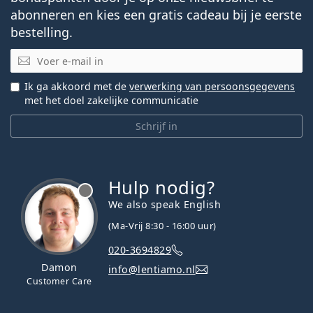
abonneren en kies een gratis cadeau bij je eerste
bestelling.
E-mail
Ik ga akkoord met de
verwerking van persoonsgegevens
met het doel zakelijke communicatie
Schrijf in
Hulp nodig?
We also speak English
(Ma-Vrij 8:30 - 16:00 uur)
020-3694829
Damon
info@lentiamo.nl
Customer Care