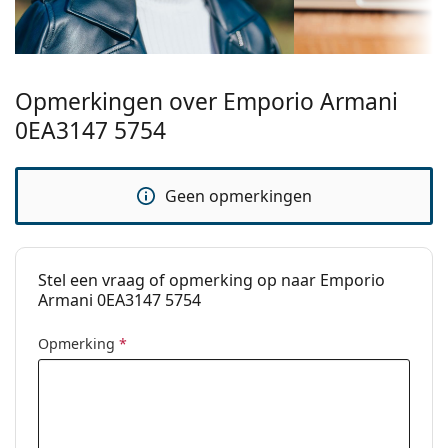
een doekje.
Bekijk het volledige assortiment
brillen
voor meer
stijlen of Bekijk onze
brillengids
als je hulp nodig hebt
bij het kiezen.
Opmerkingen over Emporio Armani
Het is een medisch hulpmiddel. Lees de instructies
0EA3147 5754
voor gebruik.
Geen opmerkingen
Stel een vraag of opmerking op naar Emporio
Armani 0EA3147 5754
Opmerking
*