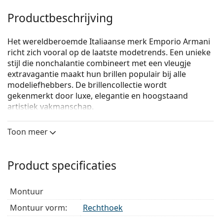
Productbeschrijving
Het wereldberoemde Italiaanse merk Emporio Armani
richt zich vooral op de laatste modetrends. Een unieke
stijl die nonchalantie combineert met een vleugje
extravagantie maakt hun brillen populair bij alle
modeliefhebbers. De brillencollectie wordt
gekenmerkt door luxe, elegantie en hoogstaand
artistiek vakmanschap.
Emporio Armani 0EA3147 5754
zijn heren brillen.
Toon meer
Bekijk, hoe deze bril je staat met de Virtual Try-On
functie van Lentiamo.
Product specificaties
Brilmontuur
De zwarte kleur van het montuur past perfect bij
montuur
een koele huidskleur en lichtblond, lichtbruin of
zwart haar.
Montuur vorm:
Rechthoek
Rechthoekige brillen zijn een perfecte keuze voor