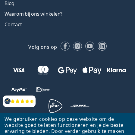
Blog
Waarom bij ons winkelen?
Contact
Facebook
Instagram
YouTube
LinkedIn
Volg ons op
Beoordelingen
We gebruiken cookies op deze website om de
website goed te laten functioneren en je de beste
Terug naar de homepagina
Ga omhoog
ervaring te bieden. Door verder gebruik te maken