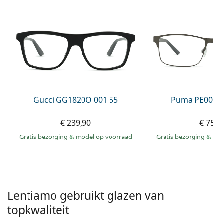
Gucci
Alle lenzenvloeistoffen
Online
Alle merken
Persol
Prada
Alle merken
Gucci GG1820O 001 55
Puma PE0027
€ 239,90
€ 75,
Gratis bezorging
&
model op voorraad
Gratis bezorging
&
mo
Lentiamo gebruikt glazen van
topkwaliteit