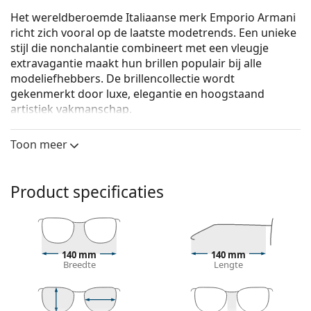
Het wereldberoemde Italiaanse merk Emporio Armani
richt zich vooral op de laatste modetrends. Een unieke
stijl die nonchalantie combineert met een vleugje
extravagantie maakt hun brillen populair bij alle
modeliefhebbers. De brillencollectie wordt
gekenmerkt door luxe, elegantie en hoogstaand
artistiek vakmanschap.
Emporio Armani 0EA3038 5063 56
zijn heren brillen.
Toon meer
Bekijk, hoe deze bril je staat met de Virtual Try-On
functie van Lentiamo.
Product specificaties
Brilmontuur
De zwarte kleur van het montuur past perfect bij
een koele huidskleur en lichtblond, lichtbruin of
zwart haar.
140 mm
140 mm
Rechthoekige brillen zijn een perfecte keuze voor
Breedte
Lengte
mensen met een ovaal of rond gezicht.
Het montuur van de bril is gemaakt van
hoogwaardig kunststof, dat een hoge