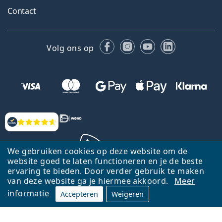
Contact
Facebook
Instagram
YouTube
LinkedIn
Volg ons op
Beoordelingen
We gebruiken cookies op deze website om de
website goed te laten functioneren en je de beste
ervaring te bieden. Door verder gebruik te maken
Terug naar de homepagina
Ga omhoog
van deze website ga je hiermee akkoord.
Meer
informatie
Accepteren
Weigeren
Lentiamo.nl is eigendom van en wordt beheerd door Lentiamo s.r.o.,
Tsjechië
Hier al 18 jaar voor jou.