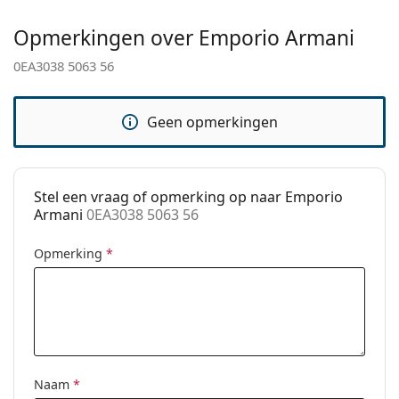
bij het kiezen.
Gewicht:
40 gr
Opmerkingen over Emporio Armani
Het is een medisch hulpmiddel. Lees de instructies
Verstelbare neus-
No
0EA3038 5063 56
voor gebruik.
pads:
accessoires
Geen opmerkingen
Koker:
Ja
Reinigingsdoekje:
Ja
Overig
Stel een vraag of opmerking op naar Emporio
Armani
0EA3038 5063 56
Geslacht:
Mannen
Categorie:
Brillen
Opmerking
*
Merk:
Emporio Armani
Code:
0EA3038 5063 56
Naam
*