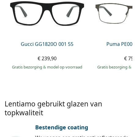
Persol
Prada
Alle merken
Gucci GG1820O 001 55
Puma PE0027
€ 239,90
€ 75,
Gratis bezorging
&
model op voorraad
Gratis bezorging
&
mo
Lentiamo gebruikt glazen van
topkwaliteit
Bestendige coating