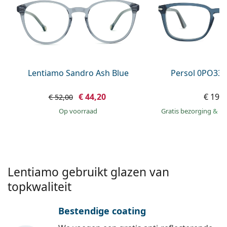
Persol
Prada
Alle merken
Lentiamo Sandro Ash Blue
Persol 0PO338
€ 44,20
€ 199
€ 52,00
op voorraad
Gratis bezorging
&
mo
Lentiamo gebruikt glazen van
topkwaliteit
Bestendige coating