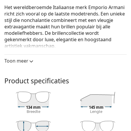
Het wereldberoemde Italiaanse merk Emporio Armani
richt zich vooral op de laatste modetrends. Een unieke
stijl die nonchalantie combineert met een vleugje
extravagantie maakt hun brillen populair bij alle
modeliefhebbers. De brillencollectie wordt
gekenmerkt door luxe, elegantie en hoogstaand
artistiek vakmanschap.
Emporio Armani 0EA1096 3003 55
zijn unixsex brillen.
Toon meer
Brilmontuur
De blauwe kleur van het montuur past perfect bij
Product specificaties
een koele huidskleur en lichtbruin, zwart of
lichtblond haar.
Rechthoekige brillen zijn een perfecte keuze voor
mensen met een ovaal of rond gezicht.
Het montuur van de bril is gemaakt van metaal, dat
134 mm
145 mm
Breedte
Lengte
zijn vorm goed behoudt en een hoge stabiliteit en
een unieke look biedt.
Een bril met volledige montuur is het meest