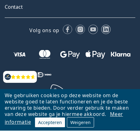
Contact
Facebook
Instagram
YouTube
LinkedIn
Volg ons op
Beoordelingen
We gebruiken cookies op deze website om de
website goed te laten functioneren en je de beste
ervaring te bieden. Door verder gebruik te maken
Terug naar de homepagina
Ga omhoog
van deze website ga je hiermee akkoord.
Meer
informatie
Accepteren
Weigeren
Lentiamo.nl is eigendom van en wordt beheerd door Lentiamo s.r.o.,
Tsjechië
Hier al 18 jaar voor jou.