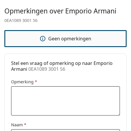
Gewicht:
100 gr
Het is een medisch hulpmiddel. Lees de instructies
Opmerkingen over Emporio Armani
voor gebruik.
Verstelbare neus-
No
0EA1089 3001 56
pads:
accessoires
Geen opmerkingen
Koker:
Ja
Reinigingsdoekje:
Ja
Overig
Stel een vraag of opmerking op naar Emporio
Armani
0EA1089 3001 56
Geslacht:
Mannen
Categorie:
Brillen
Opmerking
*
Merk:
Emporio Armani
Code:
0EA1089 3001 56
Naam
*