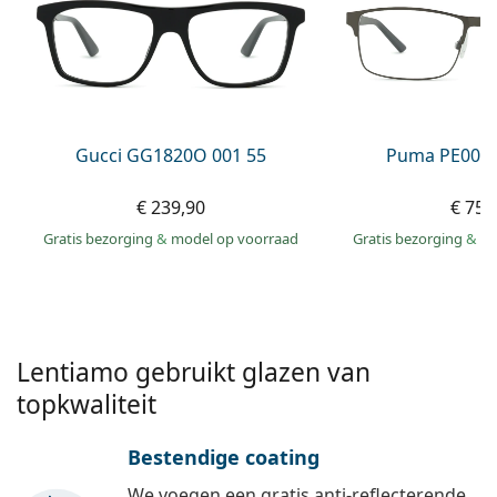
Persol
Prada
Alle merken
Gucci GG1820O 001 55
Puma PE0027
€ 239,90
€ 75,
Gratis bezorging
&
model op voorraad
Gratis bezorging
&
mo
Lentiamo gebruikt glazen van
topkwaliteit
Bestendige coating
We voegen een gratis anti-reflecterende