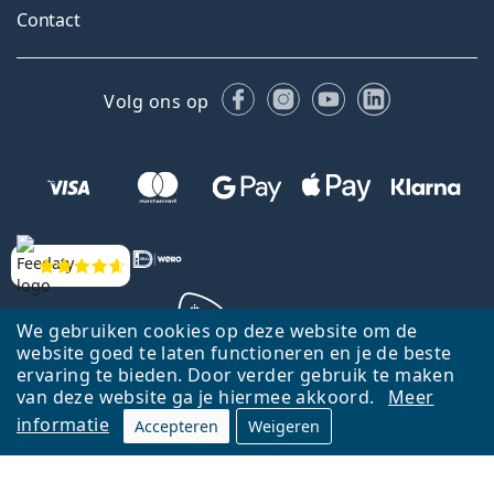
Contact
Facebook
Instagram
YouTube
LinkedIn
Volg ons op
Beoordelingen
We gebruiken cookies op deze website om de
website goed te laten functioneren en je de beste
ervaring te bieden. Door verder gebruik te maken
Terug naar de homepagina
Ga omhoog
van deze website ga je hiermee akkoord.
Meer
informatie
Accepteren
Weigeren
Lentiamo.nl is eigendom van en wordt beheerd door Lentiamo s.r.o.,
Tsjechië
Hier al 18 jaar voor jou.