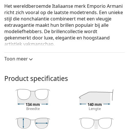
Het wereldberoemde Italiaanse merk Emporio Armani
richt zich vooral op de laatste modetrends. Een unieke
stijl die nonchalantie combineert met een vleugje
extravagantie maakt hun brillen populair bij alle
modeliefhebbers. De brillencollectie wordt
gekenmerkt door luxe, elegantie en hoogstaand
artistiek vakmanschap.
Emporio Armani 0EA1089 3001 56
zijn heren brillen.
Toon meer
Bekijk, hoe deze bril je staat met de Virtual Try-On
functie van Lentiamo.
Product specificaties
Brilmontuur
De zwarte kleur van het montuur past perfect bij
een koele huidskleur en lichtblond, lichtbruin of
zwart haar.
134 mm
140 mm
Rechthoekige brillen zijn een perfecte keuze voor
Breedte
Lengte
mensen met een ovaal of rond gezicht.
Het montuur van de bril is gemaakt van metaal, dat
zijn vorm goed behoudt en een hoge stabiliteit en