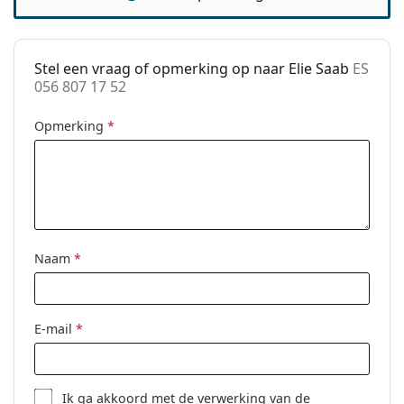
Koker:
Ja
Reinigingsdoekje:
Ja
Overig
Stel een vraag of opmerking op naar Elie Saab
ES
056 807 17 52
Geslacht:
Vrouwen
Categorie:
Brillen
Opmerking
*
Merk:
Elie Saab
Code:
ES 056 807 17 52
Naam
*
E-mail
*
Ik ga akkoord met de
verwerking
van de