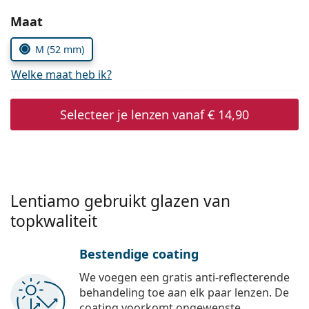
Persol
Kies parameters:
Maat
Prada
M (52 mm)
Alle merken
Welke maat heb ik?
Selecteer je lenzen vanaf
€ 14,90
Lentiamo gebruikt glazen van
topkwaliteit
Bestendige coating
We voegen een gratis anti-reflecterende
behandeling toe aan elk paar lenzen. De
coating voorkomt ongewenste