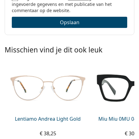
ingevoerde gegevens en met publicatie van het
commentaar op de website.
Opslaan
Misschien vind je dit ook leuk
Lentiamo Andrea Light Gold
Miu Miu 0MU 04
€ 38,25
€ 309