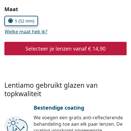
Persol
Kies parameters:
Maat
Prada
S (52 mm)
Alle merken
Welke maat heb ik?
Selecteer je lenzen vanaf
€ 14,90
Lentiamo gebruikt glazen van
topkwaliteit
Bestendige coating
We voegen een gratis anti-reflecterende
behandeling toe aan elk paar lenzen. De
coating voorkomt ongewenste