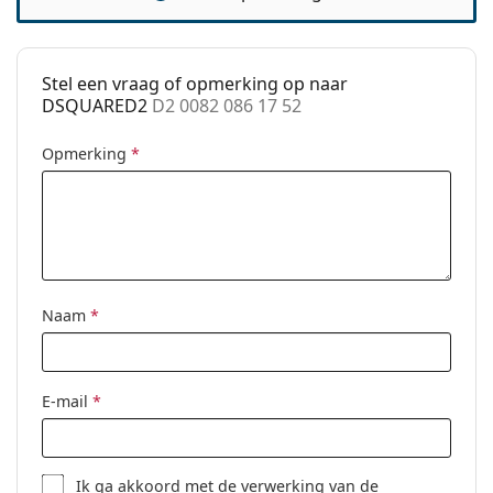
Clip-on:
No
accessoires
Stel een vraag of opmerking op naar
Koker:
Ja
DSQUARED2
D2 0082 086 17 52
Reinigingsdoekje:
Ja
Opmerking
*
Overig
Geslacht:
Vrouwen
Categorie:
Brillen
Merk:
Dsquared2
Naam
*
Code:
D2 0082 086 17 52
E-mail
*
Ik ga akkoord met de
verwerking
van de