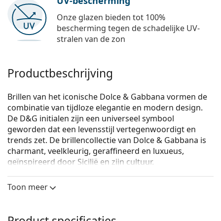
UV-bescherming
Onze glazen bieden tot 100%
bescherming tegen de schadelijke UV-
stralen van de zon
Productbeschrijving
Brillen van het iconische Dolce & Gabbana vormen de
combinatie van tijdloze elegantie en modern design.
De D&G initialen zijn een universeel symbool
geworden dat een levensstijl vertegenwoordigt en
trends zet. De brillencollectie van Dolce & Gabbana is
charmant, veelkleurig, geraffineerd en luxueus,
geïnspireerd door Sicilië en zijn cultuur.
Dolce & Gabbana 0DG5026 502 54
zijn dames brillen.
Toon meer
Bekijk, hoe deze bril je staat met de Virtual Try-On
functie van Lentiamo.
Product specificaties