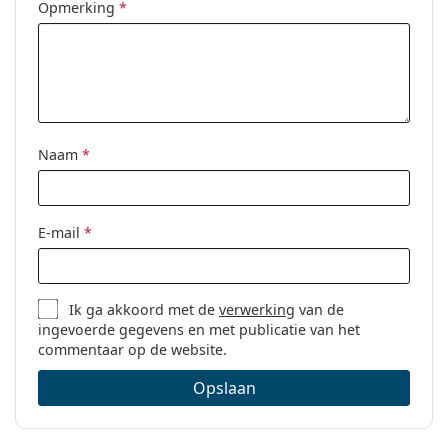
Opmerking
*
Geslacht:
Vrouwen
Categorie:
Brillen
Merk:
Dolce & Gabbana
Code:
0DG5026 502 54
Naam
*
E-mail
*
Ik ga akkoord met de
verwerking
van de
ingevoerde gegevens en met publicatie van het
commentaar op de website.
Opslaan