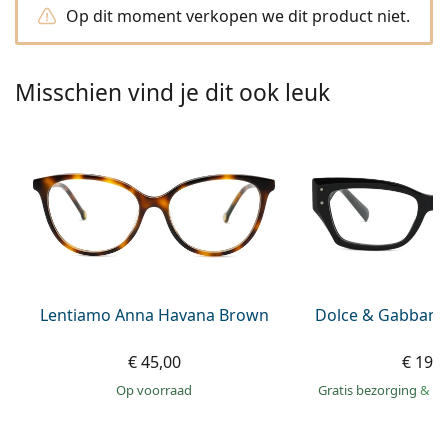
Persol
Op dit moment verkopen we dit product niet.
Prada
Misschien vind je dit ook leuk
Alle merken
Lentiamo Anna Havana Brown
Dolce & Gabbana
€ 45,00
€ 196
op voorraad
Gratis bezorging
&
mo