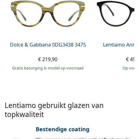
Persol
Prada
Alle merken
Dolce & Gabbana 0DG3438 3475
Lentiamo Anna
€ 219,90
€ 45,
Gratis bezorging
&
model op voorraad
op voor
Lentiamo gebruikt glazen van
topkwaliteit
Bestendige coating