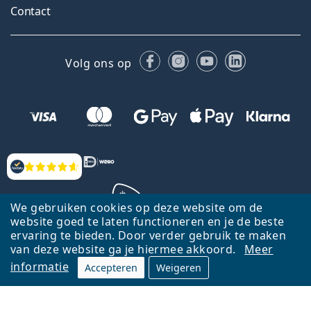
Contact
Facebook
Instagram
YouTube
LinkedIn
Volg ons op
Beoordelingen
We gebruiken cookies op deze website om de
website goed te laten functioneren en je de beste
ervaring te bieden. Door verder gebruik te maken
Terug naar de homepagina
Ga omhoog
van deze website ga je hiermee akkoord.
Meer
informatie
Accepteren
Weigeren
Lentiamo.nl is eigendom van en wordt beheerd door Lentiamo s.r.o.,
Tsjechië
Hier al 18 jaar voor jou.