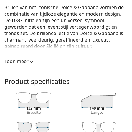
Brillen van het iconische Dolce & Gabbana vormen de
combinatie van tijdloze elegantie en modern design.
De D&G initialen zijn een universeel symbool
geworden dat een levensstijl vertegenwoordigt en
trends zet. De brillencollectie van Dolce & Gabbana is
charmant, veelkleurig, geraffineerd en luxueus,
geïnspireerd door Sicilië en zijn cultuur.
Dolce & Gabbana 0DG1314 1333 54
zijn dames brillen.
Toon meer
Bekijk, hoe deze bril je staat met de Virtual Try-On
functie van Lentiamo.
Product specificaties
Brilmontuur
De paarse kleur van het montuur past perfect bij
een koele huidskleur en zwart, grijs, wit of
lichtblond haar.
132 mm
140 mm
Cat eye brillen zijn een perfecte keuze voor mensen
Breedte
Lengte
met een ovaal, hartvormig of ruitvormig gezicht.
Het montuur van de bril is gemaakt van metaal, dat
zijn vorm goed behoudt en een hoge stabiliteit en